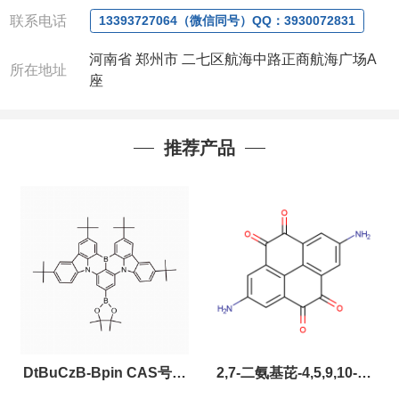
联系人
: 沈晓东(
欢迎致电
,
或
QQ
、微信联系
)
联系电话
13393727064（微信同号）QQ：3930072831
河南省 郑州市 二七区航海中路正商航海广场A
所在地址
座
推荐产品
DtBuCzB-Bpin CAS号：
2,7-二氨基芘-4,5,9,10-四