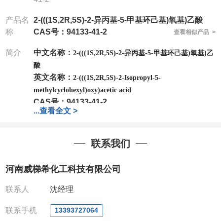
产品名
2-(((1S,2R,5S)-2-异丙基-5-甲基环己基)氧基)乙酸
称
CAS号：94133-41-2
查看相似产品 >
简介
中文名称：
2-(((1S,2R,5S)-2-异丙基-5-甲基环己基)氧基)乙
酸
英文名称：
2-(((1S,2R,5S)-2-Isopropyl-5-
methylcyclohexyl)oxy)acetic acid
CAS号：
94133-41-2
...
查看全文 >
分子式：
C12H22O3
分子量：
214.3
包装：
1Mg ; 5Mg;10Mg ;100Mg;250Mg ;500Mg
联系我们
;1g;2.5g ;5g ;10g
可根据客户需求进行分装
我司对高校及科研单位先发货和
*
后付款
;
如果您在工
河南威梯希化工科技有限公司
作中有用到的试剂
,
欢迎前来询购
,
如若出现质量问题
,
全额退款
,
并承担所有运费。
联系人
沈经理
电话
:0371-63377391/13393727064
QQ:3930072831
联系手机
13393727064
微信
:13393727064