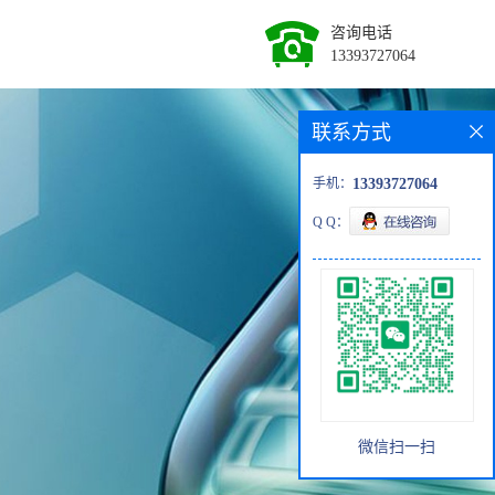
咨询电话
13393727064
联系方式
手机：
13393727064
Q Q：
微信扫一扫