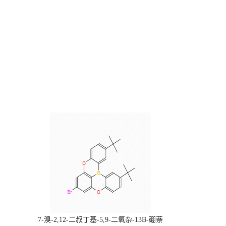
，
7-溴-2,12-二叔丁基-5,9-二氧杂-13B-硼萘