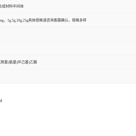
合成材料中间体
50mg，1g,5g,10g,25g具体规格请咨询客服确认，规格多样
叔丁氧羰基)氨基)环己基)乙酸
id