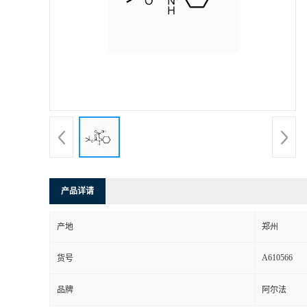
产品详请
产地
郑州
A610566
货号
品牌
阿尔法