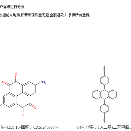
户需求进行分装
欢迎前来询购
,
如若出现质量问题
,
全额退款
,
并承担所有运费。
-4,5,9,10-四酮，CAS:2459874-
4,4'-(吩嗪-5,10-二基)二苯甲腈