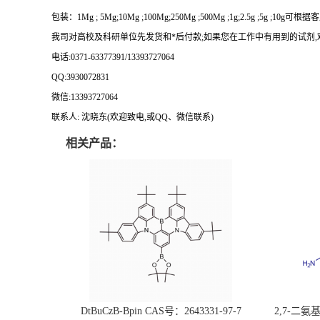
包装：
1Mg ; 5Mg;10Mg ;100Mg;250Mg ;500Mg ;1g;2.5g ;5g ;10g
可根据客
我司对高校及科研单位先发货和
*
后付款
;
如果您在工作中有用到的试剂
,
电话
:0371-63377391/13393727064
QQ:3930072831
微信
:13393727064
联系人
: 沈晓东(
欢迎致电
,
或
QQ
、微信联系
)
相关产品：
DtBuCzB-Bpin CAS号：2643331-97-7
2,7-二氨基芘