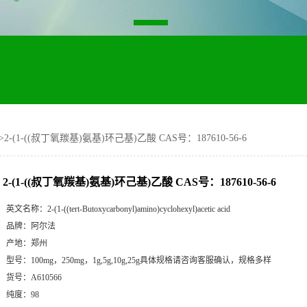
>
2-(1-((叔丁氧羰基)氨基)环己基)乙酸 CAS号：187610-56-6
2-(1-((叔丁氧羰基)氨基)环己基)乙酸 CAS号：187610-56-6
英文名称：
2-(1-((tert-Butoxycarbonyl)amino)cyclohexyl)acetic acid
品牌：
阿尔法
产地：
郑州
型号：
100mg，250mg，1g,5g,10g,25g具体规格请咨询客服确认，规格多样
货号：
A610566
纯度：
98