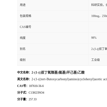
用途
科研实验，
包装规格
100mg，2
CAS编号
98%
纯度
别名
2-(1-((
级别
工业级
2-(1-((叔丁氧羰基)氨基)环己基)乙酸
中文名称：
2-(1-((tert-Butoxycarbonyl)amino)cyclohexyl)acetic ac
英文名称：
CAS号：
187610-56-6
分子式：
C13H23NO4
分子量：
257.33