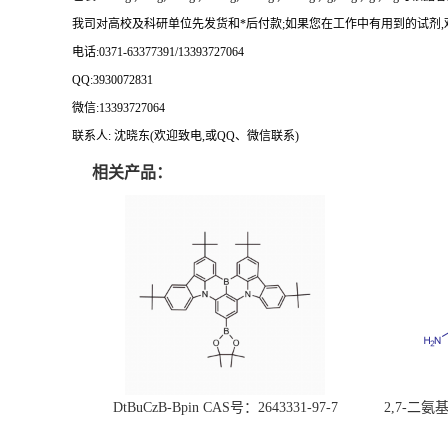
我司对高校及科研单位先发货和
*
后付款
;
如果您在工作中有用到的试剂
,
电话
:0371-63377391/13393727064
QQ:3930072831
微信
:13393727064
联系人
: 沈晓东(
欢迎致电
,
或
QQ
、微信联系
)
相关产品：
DtBuCzB-Bpin CAS号：2643331-97-7
2,7-二氨基芘
51-0