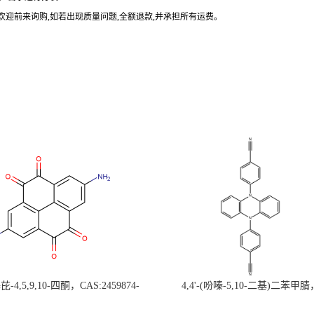
欢迎前来询购
,
如若出现质量问题
,
全额退款
,
并承担所有运费。
-4,5,9,10-四酮，CAS:2459874-
4,4'-(吩嗪-5,10-二基)二苯甲腈
，现货促销，可分装，高校研究所 先
CAS:1638702-80-3，常备现货，