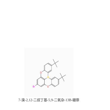
，
7-溴-2,12-二叔丁基-5,9-二氧杂-13B-硼萘
科研产品，
[3,2,1-DE]蒽，CAS:2378498-93-0，常备现