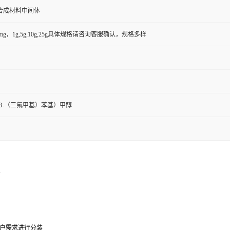
合成材料中间体
50mg，1g,5g,10g,25g具体规格请咨询客服确认，规格多样
氟-3-（三氟甲基）苯基）甲醇
l
户需求进行分装