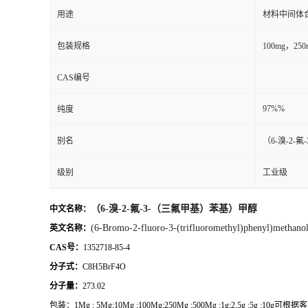
用途
材料中间体
包装规格
100mg，2
CAS编号
97%%
纯度
别名
（6-溴-2-
级别
工业级
（6-溴-2-氟-3-（三氟甲基）苯基）甲醇
中文名称：
(6-Bromo-2-fluoro-3-(trifluoromethyl)phenyl)methano
英文名称：
CAS号：
1352718-85-4
分子式：
C8H5BrF4O
分子量：
273.02
包装：
1Mg ; 5Mg;10Mg ;100Mg;250Mg ;500Mg ;1g;2.5g ;5g ;10g
可根据客