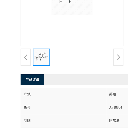
产品详请
产地
郑州
A718854
货号
品牌
阿尔法