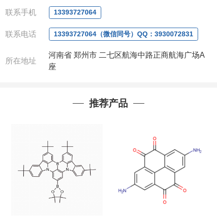
QQ:3930072831
联系手机
13393727064
微信
:13393727064
联系人
: 沈晓东(
欢迎致电
,
或
QQ
、微信联系
)
联系电话
13393727064（微信同号）QQ：3930072831
河南省 郑州市 二七区航海中路正商航海广场A
所在地址
座
推荐产品