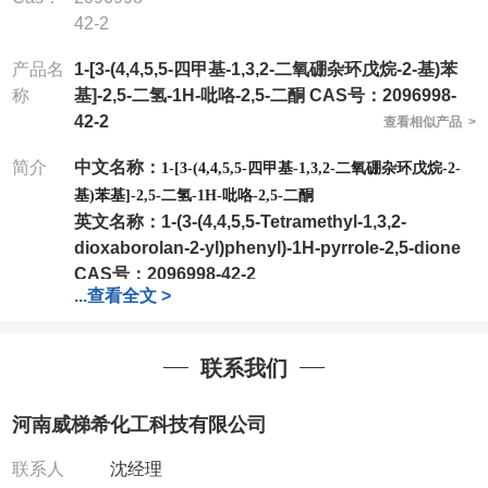
42-2
产品名
1-[3-(4,4,5,5-四甲基-1,3,2-二氧硼杂环戊烷-2-基)苯
称
基]-2,5-二氢-1H-吡咯-2,5-二酮 CAS号：2096998-
42-2
查看相似产品 >
简介
中文名称：
1-[3-(4,4,5,5-四甲基-1,3,2-二氧硼杂环戊烷-2-
基)苯基]-2,5-二氢-1H-吡咯-2,5-二酮
英文名称：
1-(3-(4,4,5,5-Tetramethyl-1,3,2-
dioxaborolan-2-yl)phenyl)-1H-pyrrole-2,5-dione
CAS号：
2096998-42-2
...
查看全文 >
分子式：
C16H18BNO4
分子量：
299.13
包装：
1Mg ; 5Mg;10Mg ;100Mg;250Mg ;500Mg
联系我们
;1g;2.5g ;5g ;10g
可根据客户需求进行分装
我司对高校及科研单位先发货和
*
后付款
;
如果您在工
河南威梯希化工科技有限公司
作中有用到的试剂
,
欢迎前来询购
,
如若出现质量问题
,
全额退款
,
并承担所有运费。
联系人
沈经理
电话
:0371-63377391/13393727064