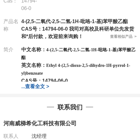
Cas：
14794-
06-0
产品名
4-(2,5-二氧代-2,5-二氢-1H-吡咯-1-基)苯甲酸乙酯
称
CAS号：14794-06-0 我司对高校及科研单位先发货
和*后付款，欢迎前来询购！
查看相似产品 >
简介
中文名称：
4-(2,5-二氧代-2,5-二氢-1H-吡咯-1-基)苯甲酸乙
酯
英文名称：
Ethyl 4-(2,5-dioxo-2,5-dihydro-1H-pyrrol-1-
yl)benzoate
CAS号：
14794-06-0
...
查看全文 >
分子式：
C13H11NO4
分子量：
245.23
联系我们
包装：
1Mg ; 5Mg;10Mg ;100Mg;250Mg ;500Mg
;1g;2.5g ;5g ;10g
可根据客户需求进行分装
河南威梯希化工科技有限公司
我司对高校及科研单位先发货和
*
后付款
;
如果您在工
作中有用到的试剂
,
欢迎前来询购
,
如若出现质量问题
,
联系人
沈经理