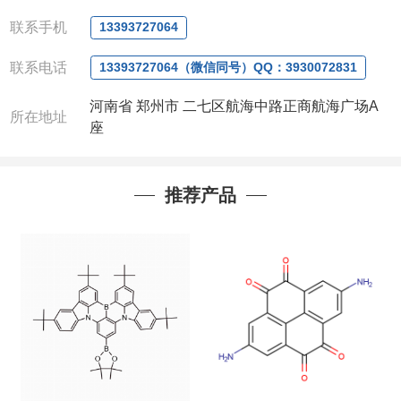
全额退款
,
并承担所有运费。
电话
:0371-63377391/13393727064
联系手机
13393727064
QQ:3930072831
微信
:13393727064
联系电话
13393727064（微信同号）QQ：3930072831
联系人
: 沈晓东(
欢迎致电
,
或
QQ
、微信联系
)
河南省 郑州市 二七区航海中路正商航海广场A
所在地址
座
推荐产品