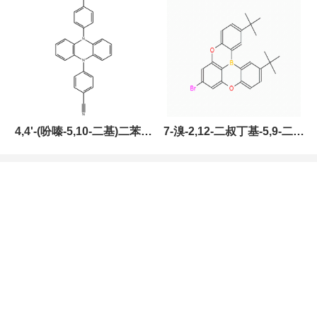
现货促销，可分装，高校研
究所 先发后付
4,4'-(吩嗪-5,10-二基)二苯甲
7-溴-2,12-二叔丁基-5,9-二氧
腈，CAS:1638702-80-3，
杂-13B-硼萘[3,2,1-DE]蒽，
常备现货，科研产品，高校
CAS:2378498-93-0，常备
研究所 先发后付
现货，按需分装，高校研究
所 先发后付