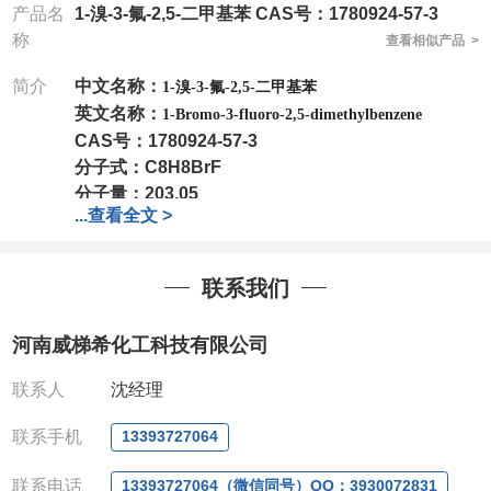
产品名
1-溴-3-氟-2,5-二甲基苯 CAS号：1780924-57-3
称
查看相似产品 >
简介
中文名称：
1-溴-3-氟-2,5-二甲基苯
英文名称：
1-Bromo-3-fluoro-2,5-dimethylbenzene
CAS号：
1780924-57-3
分子式：
C8H8BrF
分子量：
203.05
...
查看全文 >
包装：
1Mg ; 5Mg;10Mg ;100Mg;250Mg ;500Mg
;1g;2.5g ;5g ;10g
可根据客户需求进行分装
联系我们
我司对高校及科研单位先发货和
*
后付款
;
如果您在工
作中有用到的试剂
,
欢迎前来询购
,
如若出现质量问题
,
河南威梯希化工科技有限公司
全额退款
,
并承担所有运费。
电话
:0371-63377391/13393727064
联系人
沈经理
QQ:3930072831
微信
:13393727064
联系手机
13393727064
联系人
: 沈晓东(
欢迎致电
,
或
QQ
、微信联系
)
联系电话
13393727064（微信同号）QQ：3930072831