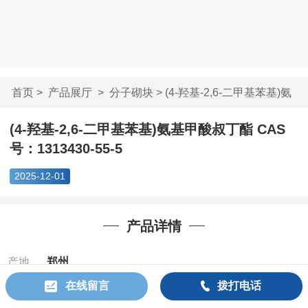
首页
>
产品展厅
>
分子砌块
> (4-羟基-2,6-二甲基苯基)氨
基...
(4-羟基-2,6-二甲基苯基)氨基甲酸叔丁酯 CAS
号：1313430-55-5
2025-12-01
产品详情
产地
郑州
在线留言
拨打电话
Cas：
1313430-
55-5