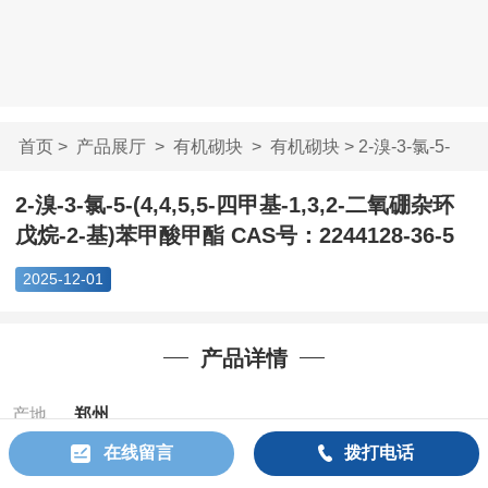
首页
>
产品展厅
>
有机砌块
>
有机砌块
> 2-溴-3-氯-5-
(4,4,5,5-四甲基-...
2-溴-3-氯-5-(4,4,5,5-四甲基-1,3,2-二氧硼杂环
戊烷-2-基)苯甲酸甲酯 CAS号：2244128-36-5
2025-12-01
产品详情
产地
郑州
在线留言
拨打电话
Cas：
2244128-
36-5