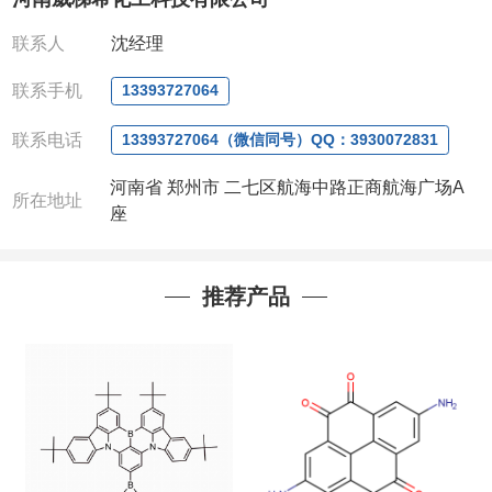
作中有用到的试剂
,
欢迎前来询购
,
如若出现质量问题
,
全额退款
,
并承担所有运费。
联系人
沈经理
电话
:0371-63377391/13393727064
QQ:3930072831
联系手机
13393727064
微信
:13393727064
联系人
: 沈晓东(
欢迎致电
,
或
QQ
、微信联系
)
联系电话
13393727064（微信同号）QQ：3930072831
河南省 郑州市 二七区航海中路正商航海广场A
所在地址
座
推荐产品