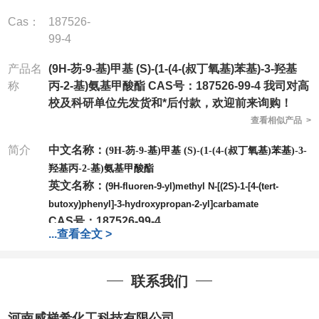
Cas：
187526-
99-4
产品名
(9H-芴-9-基)甲基 (S)-(1-(4-(叔丁氧基)苯基)-3-羟基
称
丙-2-基)氨基甲酸酯 CAS号：187526-99-4 我司对高
校及科研单位先发货和*后付款，欢迎前来询购！
查看相似产品 >
简介
中文名称：
(9H-芴-9-基)甲基 (S)-(1-(4-(叔丁氧基)苯基)-3-
羟基丙-2-基)氨基甲酸酯
英文名称：
(9H-fluoren-9-yl)methyl N-[(2S)-1-[4-(tert-
butoxy)phenyl]-3-hydroxypropan-2-yl]carbamate
CAS号：
187526-99-4
...
查看全文 >
分子式：
C28H31NO4
分子量：
445.55
包装：
1Mg ; 5Mg;10Mg ;100Mg;250Mg ;500Mg
联系我们
;1g;2.5g ;5g ;10g
可根据客户需求进行分装
我司对高校及科研单位先发货和
*
后付款
;
如果您在工
河南威梯希化工科技有限公司