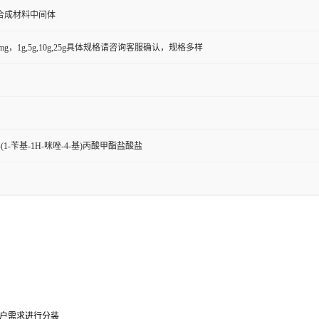
合成材料中间体
50mg，1g,5g,10g,25g具体规格请咨询客服确认，规格多样
-3-(1-苄基-1H-咪唑-4-基)丙酸甲酯盐酸盐
户需求进行分装