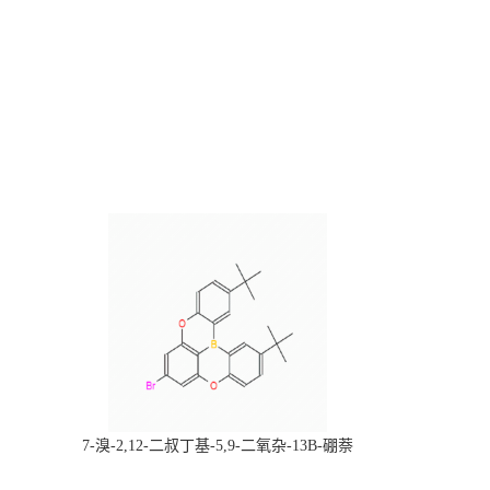
，
7-溴-2,12-二叔丁基-5,9-二氧杂-13B-硼萘
科研产品，
[3,2,1-DE]蒽，CAS:2378498-93-0，常备现