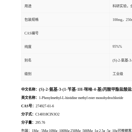
用途
科研实验，
包装规格
100mg，2
CAS编号
95%%
纯度
别名
(S)-2-氨基
级别
工业级
(S)-2-氨基-3-(1-苄基-1H-咪唑-4-基)丙酸甲酯盐酸盐
中文名称：
英文名称：
1-Phenylmethyl-L-histidine methyl ester monohydrochloride
CAS号：
274927-61-6
分子式：
C14H18ClN3O2
分子量：
295.76
包装：
1Mg ; 5Mg;10Mg ;100Mg;250Mg ;500Mg ;1g;2.5g ;5g ;10g
可根据客