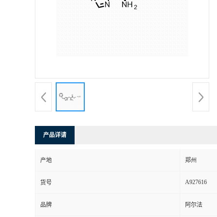
产品详请
产地
郑州
A927616
货号
品牌
阿尔法