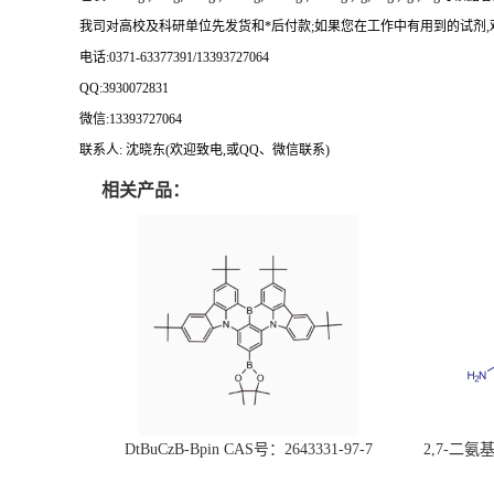
我司对高校及科研单位先发货和
*
后付款
;
如果您在工作中有用到的试剂
,
电话
:0371-63377391/13393727064
QQ:3930072831
微信
:13393727064
联系人
: 沈晓东(
欢迎致电
,
或
QQ
、微信联系
)
相关产品：
DtBuCzB-Bpin CAS号：2643331-97-7
2,7-二氨基芘
51-0