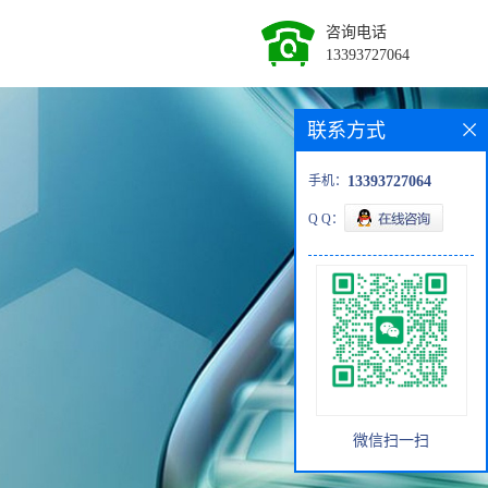
咨询电话
13393727064
联系方式
手机：
13393727064
Q Q：
微信扫一扫