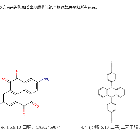
欢迎前来询购
,
如若出现质量问题
,
全额退款
,
并承担所有运费。
-4,5,9,10-四酮，CAS:2459874-
4,4'-(吩嗪-5,10-二基)二苯甲腈
，现货促销，可分装，高校研究所 先
CAS:1638702-80-3，常备现货，