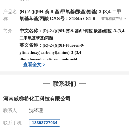
产品名
(R)-2-((((9H-芴-9-基)甲氧基)羰基)氨基)-3-(3,4-二甲
称
氧基苯基)丙酸 CAS号：218457-81-9
查看相似产品 >
简介
中文名称：
(R)-2-((((9H-芴-9-基)甲氧基)羰基)氨基)-3-(3,4-
二甲氧基苯基)丙酸
英文名称：
(R)-2-((((9H-Fluoren-9-
yl)methoxy)carbonyl)amino)-3-(3,4-
dimethoxyphenyl)propanoic acid
...
查看全文 >
CAS号：
218457-81-9
分子式：
C26H25NO6
分子量：
447.48
联系我们
包装：
1Mg ; 5Mg;10Mg ;100Mg;250Mg ;500Mg
;1g;2.5g ;5g ;10g
可根据客户需求进行分装
河南威梯希化工科技有限公司
我司对高校及科研单位先发货和
*
后付款
;
如果您在工
作中有用到的试剂
,
欢迎前来询购
,
如若出现质量问题
,
联系人
沈经理
全额退款
,
并承担所有运费。
电话
:0371-63377391/13393727064
联系手机
13393727064
QQ:3930072831