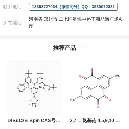
联系电话
微信
:13393727064
13393727064（微信同号）QQ：3930072831
联系人
: 沈晓东(
欢迎致电
,
或
QQ
、微信联系
)
河南省 郑州市 二七区航海中路正商航海广场A
所在地址
座
推荐产品
DtBuCzB-Bpin CAS号：
2,7-二氨基芘-4,5,9,10-四