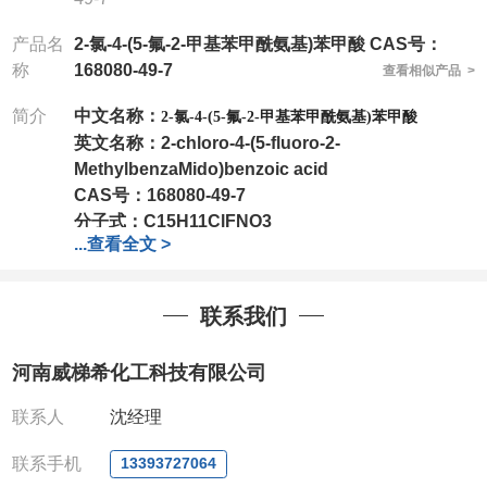
产品名
2-氯-4-(5-氟-2-甲基苯甲酰氨基)苯甲酸 CAS号：
称
168080-49-7
查看相似产品 >
简介
中文名称：
2-氯-4-(5-氟-2-甲基苯甲酰氨基)苯甲酸
英文名称：
2-chloro-4-(5-fluoro-2-
MethylbenzaMido)benzoic acid
CAS号：
168080-49-7
分子式：
C15H11ClFNO3
...
查看全文 >
分子量：
307.7
包装：
1Mg ; 5Mg;10Mg ;100Mg;250Mg ;500Mg
;1g;2.5g ;5g ;10g
可根据客户需求进行分装
联系我们
我司对高校及科研单位先发货和
*
后付款
;
如果您在工
作中有用到的试剂
,
欢迎前来询购
,
如若出现质量问题
,
河南威梯希化工科技有限公司
全额退款
,
并承担所有运费。
电话
:0371-63377391/13393727064
联系人
沈经理
QQ:3930072831
微信
:13393727064
联系手机
13393727064
联系人
: 沈晓东(
欢迎致电
,
或
QQ
、微信联系
)