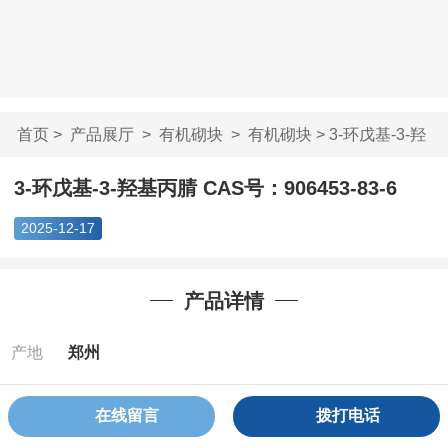
首页
>
产品展厅
>
有机砌块
>
有机砌块
> 3-环戊基-3-羟
基丙腈 CAS号...
3-环戊基-3-羟基丙腈 CAS号：906453-83-6
2025-12-17
产品详情
产地
郑州
Cas：
906453-
在线留言
拨打电话
83-6