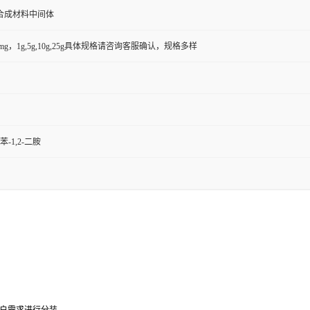
合成材料中间体
50mg，1g,5g,10g,25g具体规格请咨询客服确认，规格多样
苯-1,2-二胺