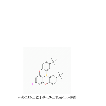
，
7-溴-2,12-二叔丁基-5,9-二氧杂-13B-硼萘
科研产品，
[3,2,1-DE]蒽，CAS:2378498-93-0，常备现