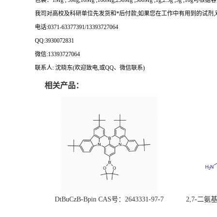
包装：
1Mg ; 5Mg;10Mg ;100Mg;250Mg ;500Mg ;1g;2.5g ;5g ;10g
可根据客
我司对高校及科研单位先发货和
*
后付款
;
如果您在工作中有用到的试剂
,
电话
:0371-63377391/13393727064
QQ:3930072831
微信
:13393727064
联系人
: 沈晓东(
欢迎致电
,
或
QQ
、微信联系
)
相关产品：
DtBuCzB-Bpin CAS号：2643331-97-7
2,7-二氨基芘
51-0