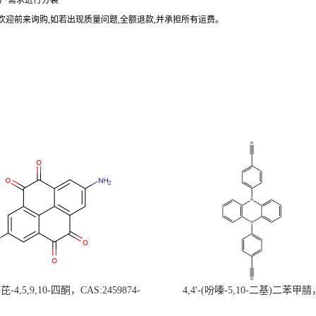
户需求进行分装
欢迎前来询购
,
如若出现质量问题
,
全额退款
,
并承担所有运费。
-4,5,9,10-四酮，CAS:2459874-
4,4'-(吩嗪-5,10-二基)二苯甲腈
，现货促销，可分装，高校研究所 先
CAS:1638702-80-3，常备现货，