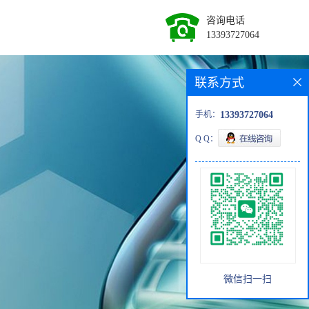
咨询电话
13393727064
联系方式
手机：
13393727064
Q Q：
微信扫一扫