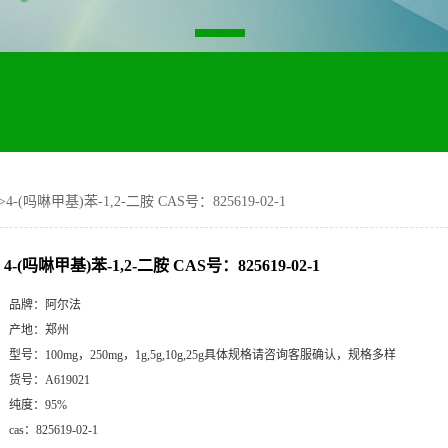
>
4-(吗啉甲基)苯-1,2-二胺 CAS号：825619-02-1
4-(吗啉甲基)苯-1,2-二胺 CAS号：825619-02-1
品牌：
阿尔法
产地：
郑州
型号：
100mg，250mg，1g,5g,10g,25g具体规格请咨询客服确认，规格多样
货号：
A619021
纯度：
95%
cas：
825619-02-1