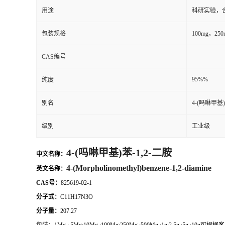
用途
科研实验，
包装规格
100mg，2
CAS编号
95%%
纯度
别名
4-(吗啉甲基)
级别
工业级
4-(吗啉甲基)苯-1,2-二胺
中文名称：
4-(Morpholinomethyl)benzene-1,2-diamine
英文名称：
CAS号：
825619-02-1
分子式：
C11H17N3O
分子量：
207.27