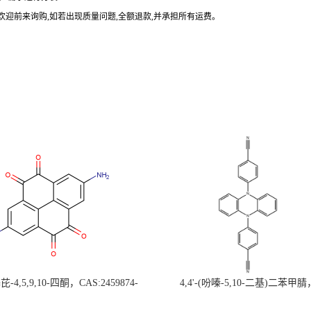
欢迎前来询购
,
如若出现质量问题
,
全额退款
,
并承担所有运费。
-4,5,9,10-四酮，CAS:2459874-
4,4'-(吩嗪-5,10-二基)二苯甲腈
，现货促销，可分装，高校研究所 先
CAS:1638702-80-3，常备现货，