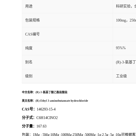
用途
科研实验，
包装规格
100mg，2
CAS编号
95%%
纯度
别名
(R)-3-氨
级别
工业级
中文名称：
(R)-3-氨基丁酸乙酯盐酸盐
英文名称：
(R)-Ethyl 3-aminobutanoate hydrochloride
CAS号：
146293-15-4
分子式：
C6H14ClNO2
分子量：
167.63
包装：
1Mg ; 5Mg;10Mg ;100Mg;250Mg ;500Mg ;1g;2.5g ;5g ;10g
可根据客