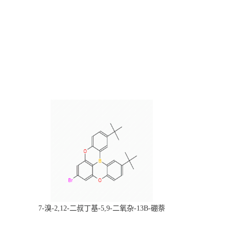
，
7-溴-2,12-二叔丁基-5,9-二氧杂-13B-硼萘
科研产品，
[3,2,1-DE]蒽，CAS:2378498-93-0，常备现