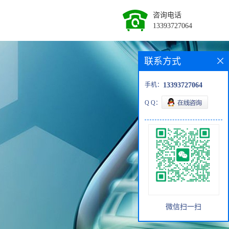
咨询电话
13393727064
联系方式
手机：
13393727064
Q Q：
微信扫一扫