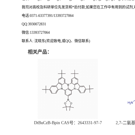
我司对高校及科研单位先发货和
*
后付款
;
如果您在工作中有用到的试剂
,
电话
:0371-63377391/13393727064
QQ:3930072831
微信
:13393727064
联系人
: 沈晓东(
欢迎致电
,
或
QQ
、微信联系
)
相关产品：
DtBuCzB-Bpin CAS号：2643331-97-7
2,7-二氨基芘
51-0