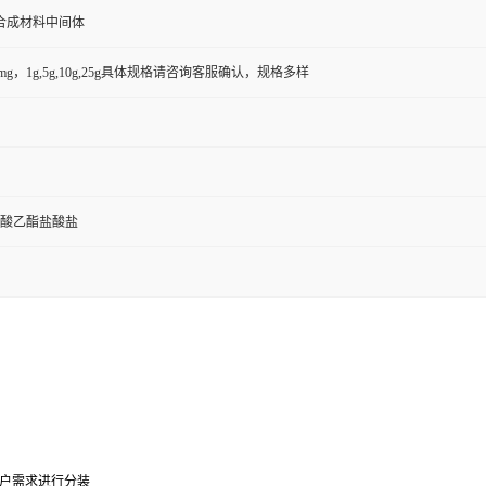
合成材料中间体
50mg，1g,5g,10g,25g具体规格请咨询客服确认，规格多样
基丁酸乙酯盐酸盐
户需求进行分装