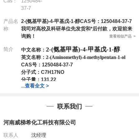
Cas：
1250484-
37-7
产品名
2-(氨基甲基)-4-甲基戊-1-醇CAS号：1250484-37-7
称
我司对高校及科研单位先发货和*后付款，欢迎前来
询购！
查看相似产品 >
2-(氨基甲基)-4-甲基戊-1-醇
简介
中文名称：
英文名称：
2-(Aminomethyl)-4-methylpentan-1-ol
CAS号：
1250484-37-7
分子式：
C7H17NO
分子量：
131.22
...
查看全文 >
包装：
1Mg ; 5Mg;10Mg ;100Mg;250Mg ;500Mg
;1g;2.5g ;5g ;10g
可根据客户需求进行分装
我司对高校及科研单位先发货和
*
后付款
;
如果您在工
联系我们
作中有用到的试剂
,
欢迎前来询购
,
如若出现质量问题
,
全额退款
,
并承担所有运费。
河南威梯希化工科技有限公司
电话
:0371-63377391/13393727064
QQ:3930072831
联系人
沈经理