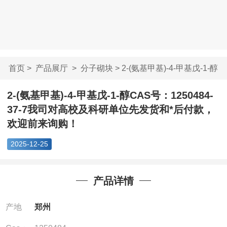
首页
>
产品展厅
>
分子砌块
> 2-(氨基甲基)-4-甲基戊-1-醇
CA...
2-(氨基甲基)-4-甲基戊-1-醇CAS号：1250484-
37-7我司对高校及科研单位先发货和*后付款，
欢迎前来询购！
2025-12-25
产品详情
产地
郑州