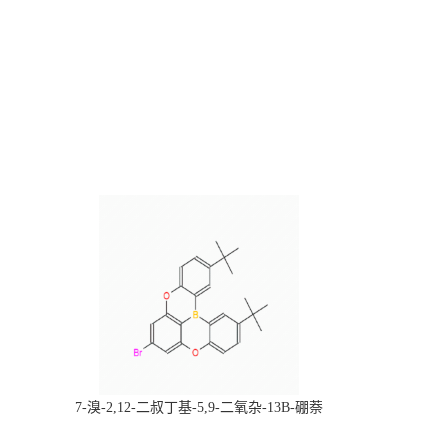
，
7-溴-2,12-二叔丁基-5,9-二氧杂-13B-硼萘
科研产品，
[3,2,1-DE]蒽，CAS:2378498-93-0，常备现