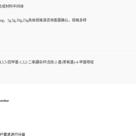
合成材料中间体
50mg，1g,5g,10g,25g具体规格请咨询客服确认，规格多样
-(4,4,5,5-四甲基-1,3,2-二氧硼杂环戊烷-2-基)苯氧基)-4-甲基嘧啶
imidine
户需求进行分装