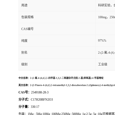
用途
科研实验，
包装规格
100mg，2
CAS编号
97%%
纯度
别名
2-(2-氟-4
级别
工业级
中文名称：
2-(2-氟-4-(4,4,5,5-四甲基-1,3,2-二氧硼杂环戊烷-2-基)苯氧基)-4-甲基嘧啶
英文名称：
2-(2-Fluoro-4-(4,4,5,5-tetramethyl-1,3,2-dioxaborolan-2-yl)phenoxy)-4-methylpyr
CAS号：
2549188-28-3
分子式：
C17H20BFN2O3
分子量：
330.17
包装：
1Mg ; 5Mg;10Mg ;100Mg;250Mg ;500Mg ;1g;2.5g ;5g ;10g
可根据客