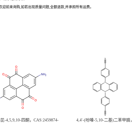
欢迎前来询购
,
如若出现质量问题
,
全额退款
,
并承担所有运费。
-4,5,9,10-四酮，CAS:2459874-
4,4'-(吩嗪-5,10-二基)二苯甲腈
，现货促销，可分装，高校研究所 先
CAS:1638702-80-3，常备现货，