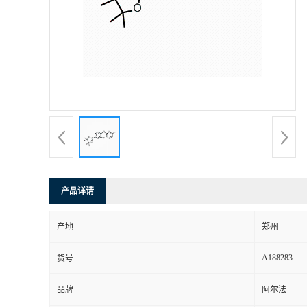
产品详请
产地
郑州
A188283
货号
品牌
阿尔法