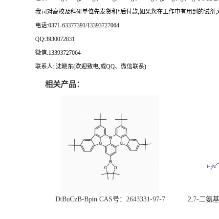
我司对高校及科研单位先发货和
*
后付款
;
如果您在工作中有用到的试剂
,
电话
:0371-63377391/13393727064
QQ:3930072831
微信
:13393727064
联系人
: 沈晓东(
欢迎致电
,
或
QQ
、微信联系
)
相关产品：
DtBuCzB-Bpin CAS号：2643331-97-7
2,7-二氨基芘
51-0