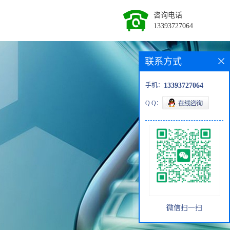
咨询电话
13393727064
联系方式
手机：
13393727064
Q Q：
微信扫一扫