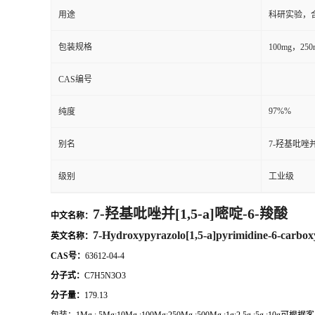
用途
科研实验，
包装规格
100mg，2
CAS编号
97%%
纯度
别名
7-羟基吡唑并[
级别
工业级
7-羟基吡唑并[1,5-a]嘧啶-6-羧酸
中文名称：
7-Hydroxypyrazolo[1,5-a]pyrimidine-6-carboxy
英文名称：
CAS号：
63612-04-4
分子式：
C7H5N3O3
分子量：
179.13