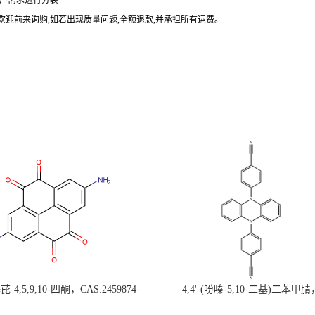
户需求进行分装
欢迎前来询购
,
如若出现质量问题
,
全额退款
,
并承担所有运费。
-4,5,9,10-四酮，CAS:2459874-
4,4'-(吩嗪-5,10-二基)二苯甲腈
，现货促销，可分装，高校研究所 先
CAS:1638702-80-3，常备现货，