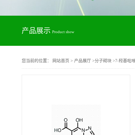
产品展示
Product show
您当前的位置：
网站首页
>
产品展厅
>
分子砌块
>
7-羟基吡唑