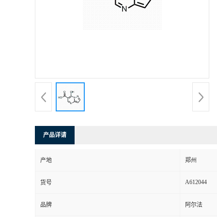
产品详请
产地
郑州
A612044
货号
品牌
阿尔法