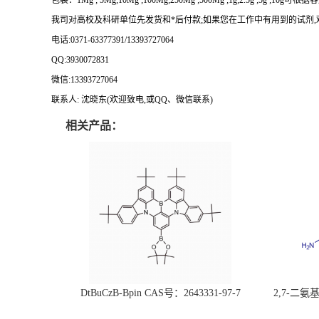
包装：
1Mg ; 5Mg;10Mg ;100Mg;250Mg ;500Mg ;1g;2.5g ;5g ;10g
可根据客
我司对高校及科研单位先发货和
*
后付款
;
如果您在工作中有用到的试剂
,
电话
:0371-63377391/13393727064
QQ:3930072831
微信
:13393727064
联系人
: 沈晓东(
欢迎致电
,
或
QQ
、微信联系
)
相关产品：
DtBuCzB-Bpin CAS号：2643331-97-7
2,7-二氨基芘
51-0