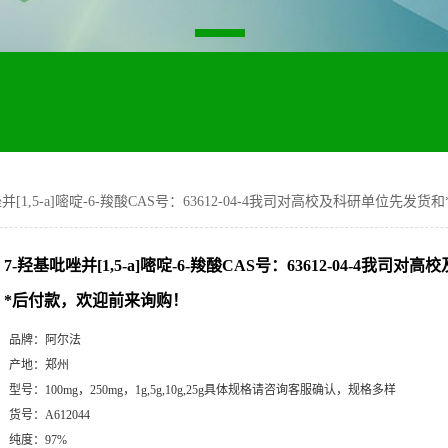
并[1,5-a]嘧啶-6-羧酸CAS号：63612-04-4我司对高校及科研单位先
7-羟基吡唑并[1,5-a]嘧啶-6-羧酸CAS号：63612-04-4我司
*后付款，欢迎前来询购！
品牌：
阿尔法
产地：
郑州
型号：
100mg，250mg，1g,5g,10g,25g具体规格请咨询客服确认，规格多样
货号：
A612044
纯度：
97%