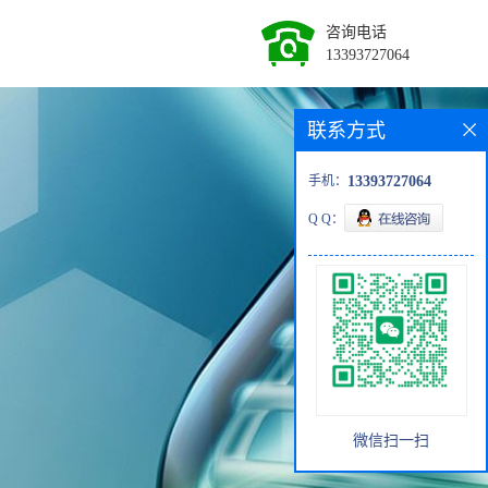
咨询电话
13393727064
联系方式
手机：
13393727064
Q Q：
微信扫一扫