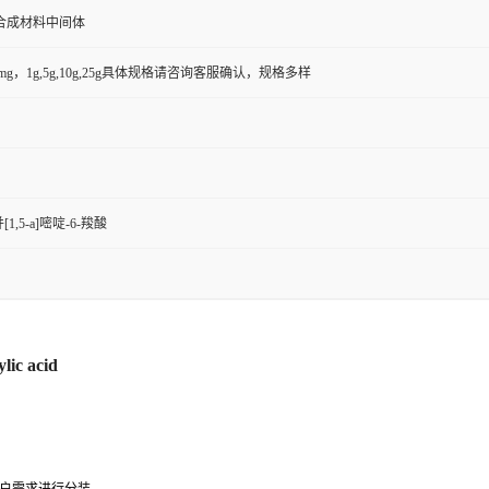
合成材料中间体
50mg，1g,5g,10g,25g具体规格请咨询客服确认，规格多样
1,5-a]嘧啶-6-羧酸
lic acid