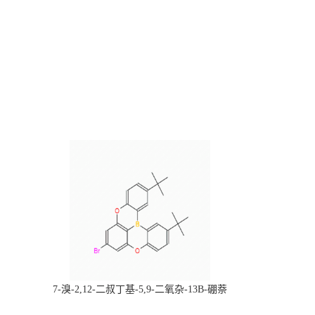
，
7-溴-2,12-二叔丁基-5,9-二氧杂-13B-硼萘
科研产品，
[3,2,1-DE]蒽，CAS:2378498-93-0，常备现