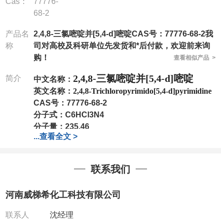
Cas：
77776-
68-2
产品名
2,4,8-三氯嘧啶并[5,4-d]嘧啶CAS号：77776-68-2我
称
司对高校及科研单位先发货和*后付款，欢迎前来询
购！
查看相似产品 >
2,4,8-三氯嘧啶并[5,4-d]嘧啶
简介
中文名称：
英文名称：
2,4,8-Trichloropyrimido[5,4-d]pyrimidine
CAS号：
77776-68-2
分子式：
C6HCl3N4
分子量：
235.46
...
查看全文 >
包装：
1Mg ; 5Mg;10Mg ;100Mg;250Mg ;500Mg
;1g;2.5g ;5g ;10g
可根据客户需求进行分装
我司对高校及科研单位先发货和
*
后付款
;
如果您在工
联系我们
作中有用到的试剂
,
欢迎前来询购
,
如若出现质量问题
,
全额退款
,
并承担所有运费。
河南威梯希化工科技有限公司
电话
:0371-63377391/13393727064
QQ:3930072831
联系人
沈经理