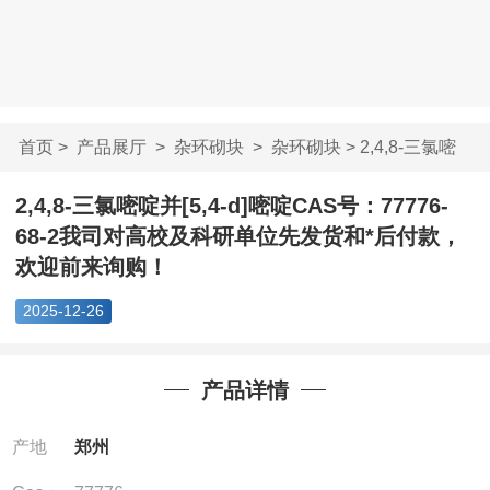
首页
>
产品展厅
>
杂环砌块
>
杂环砌块
> 2,4,8-三氯嘧
啶并[5,4-d]嘧啶C...
2,4,8-三氯嘧啶并[5,4-d]嘧啶CAS号：77776-
68-2我司对高校及科研单位先发货和*后付款，
欢迎前来询购！
2025-12-26
产品详情
产地
郑州