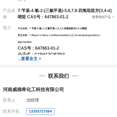
产品名
7-苄基-4-氯-2-(三氟甲基)-5,6,7,8-四氢吡啶并[3,4-d]
称
嘧啶 CAS号：647863-01-2
查看相似产品 >
简介
中文名称：
7-苄基-4-氯-2-(三氟甲基)-5,6,7,8-四氢吡啶并[3,4-d]嘧啶
英文名称：
7-Benzyl-4-chloro-2-(trifluoromethyl)-5,6,7,8-tetrahydropyrido[3,4-
d]pyrimidine
CAS号：
647863-01-2
分子式：
C15H13ClF3N3
...
查看全文 >
分子量：
327.73
包装：
1Mg ; 5Mg;10Mg ;100Mg;250Mg ;500Mg
联系我们
;1g;2.5g ;5g ;10g
可根据客户需求进行分装
我司对高校及科研单位先发货和
*
后付款
;
如果您在工
河南威梯希化工科技有限公司
作中有用到的试剂
,
欢迎前来询购
,
如若出现质量问题
,
全额退款
,
并承担所有运费。
联系人
沈经理
电话
:0371-63377391/13393727064
QQ:3930072831
联系手机
13393727064