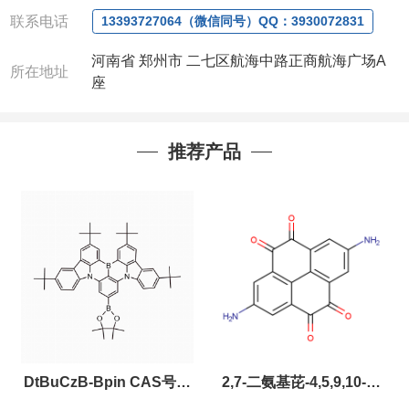
微信
:13393727064
联系电话
13393727064（微信同号）QQ：3930072831
联系人
: 沈晓东(
欢迎致电
,
或
QQ
、微信联系
)
河南省 郑州市 二七区航海中路正商航海广场A
所在地址
座
推荐产品
DtBuCzB-Bpin CAS号：
2,7-二氨基芘-4,5,9,10-四