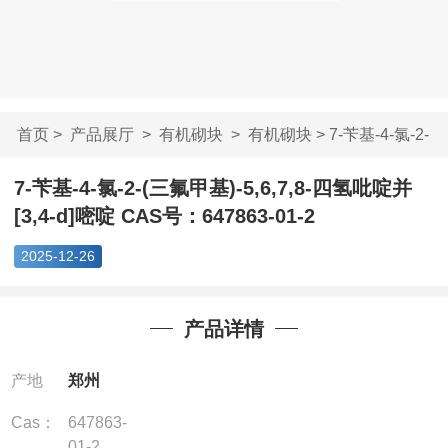
首页
>
产品展厅
>
有机砌块
>
有机砌块
> 7-苄基-4-氯-2-
(三氟甲基)-5,6...
7-苄基-4-氯-2-(三氟甲基)-5,6,7,8-四氢吡啶并
[3,4-d]嘧啶 CAS号：647863-01-2
2025-12-26
产品详情
产地
郑州
Cas：
647863-
01-2