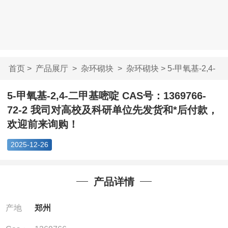
首页
>
产品展厅
>
杂环砌块
>
杂环砌块
> 5-甲氧基-2,4-
二甲基嘧啶 CA...
5-甲氧基-2,4-二甲基嘧啶 CAS号：1369766-
72-2 我司对高校及科研单位先发货和*后付款，
欢迎前来询购！
2025-12-26
产品详情
产地
郑州