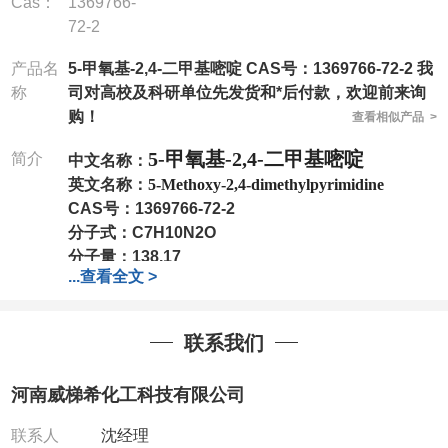
Cas：
1369766-
72-2
产品名
5-甲氧基-2,4-二甲基嘧啶 CAS号：1369766-72-2 我
称
司对高校及科研单位先发货和*后付款，欢迎前来询
购！
查看相似产品 >
5-甲氧基-2,4-二甲基嘧啶
简介
中文名称：
英文名称：
5-Methoxy-2,4-dimethylpyrimidine
CAS号：
1369766-72-2
分子式：
C7H10N2O
分子量：
138.17
...
查看全文 >
包装：
1Mg ; 5Mg;10Mg ;100Mg;250Mg ;500Mg
;1g;2.5g ;5g ;10g
可根据客户需求进行分装
我司对高校及科研单位先发货和
*
后付款
;
如果您在工
联系我们
作中有用到的试剂
,
欢迎前来询购
,
如若出现质量问题
,
全额退款
,
并承担所有运费。
河南威梯希化工科技有限公司
电话
:0371-63377391/13393727064
QQ:3930072831
联系人
沈经理