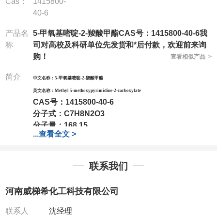
Cas：
1415800-
40-6
产品名
5-甲氧基嘧啶-2-羧酸甲酯CAS号：1415800-40-6我
称
司对高校及科研单位先发货和*后付款，欢迎前来询
购！
查看相似产品 >
简介
中文名称：
5-甲氧基嘧啶-2-羧酸甲酯
英文名称：
Methyl 5-methoxypyrimidine-2-carboxylate
CAS号：
1415800-40-6
分子式：
C7H8N2O3
分子量：
168.15
...
查看全文 >
包装：
1Mg ; 5Mg;10Mg ;100Mg;250Mg ;500Mg
;1g;2.5g ;5g ;10g
可根据客户需求进行分装
我司对高校及科研单位先发货和
*
后付款
;
如果您在工
联系我们
作中有用到的试剂
,
欢迎前来询购
,
如若出现质量问题
,
全额退款
,
并承担所有运费。
河南威梯希化工科技有限公司
电话
:0371-63377391/13393727064
QQ:3930072831
联系人
沈经理