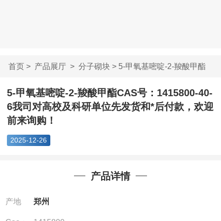
首页
>
产品展厅
>
分子砌块
> 5-甲氧基嘧啶-2-羧酸甲酯
CAS号...
5-甲氧基嘧啶-2-羧酸甲酯CAS号：1415800-40-
6我司对高校及科研单位先发货和*后付款，欢迎
前来询购！
2025-12-26
产品详情
产地
郑州