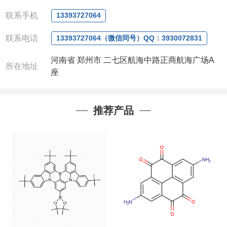
微信
:13393727064
联系人
: 沈晓东(
欢迎致电
,
或
QQ
、微信联系
)
联系手机
13393727064
联系电话
13393727064（微信同号）QQ：3930072831
河南省 郑州市 二七区航海中路正商航海广场A
所在地址
座
推荐产品