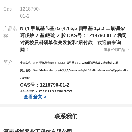
Cas：
1218790-
01-2
产品名
N-(4-甲氧基苄基)-5-(4,4,5,5-四甲基-1,3,2-二氧硼杂
称
环戊烷-2-基)嘧啶-2-胺 CAS号：1218790-01-2 我司
对高校及科研单位先发货和*后付款，欢迎前来询
购！
查看相似产品 >
简介
中文名称：
N-(4-甲氧基苄基)-5-(4,4,5,5-四甲基-1,3,2-二氧硼杂环戊烷-2-基)嘧啶-2-胺
英文名称：
N-(4-Methoxybenzyl)-5-(4,4,5,5-tetramethyl-1,3,2-dioxaborolan-2-yl)pyrimidin-
2-amine
CAS号：
1218790-01-2
分子式：
C18H24BN3O3
...
查看全文 >
分子量：
341.21
包装：
1Mg ; 5Mg;10Mg ;100Mg;250Mg ;500Mg
;1g;2.5g ;5g ;10g
可根据客户需求进行分装
联系我们
我司对高校及科研单位先发货和
*
后付款
;
如果您在工
作中有用到的试剂
,
欢迎前来询购
,
如若出现质量问题
,
河南威梯希化工科技有限公司