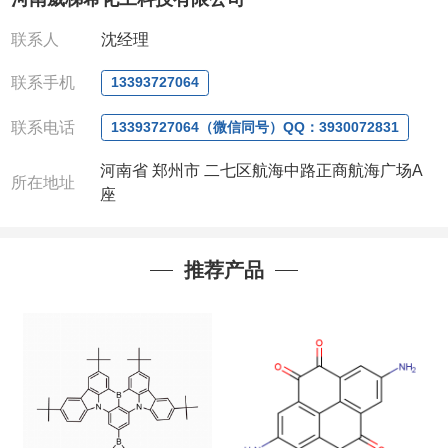
全额退款
,
并承担所有运费。
电话
:0371-63377391/13393727064
联系人
沈经理
QQ:3930072831
微信
:13393727064
联系手机
13393727064
联系人
: 沈晓东(
欢迎致电
,
或
QQ
、微信联系
)
联系电话
13393727064（微信同号）QQ：3930072831
河南省 郑州市 二七区航海中路正商航海广场A
所在地址
座
推荐产品