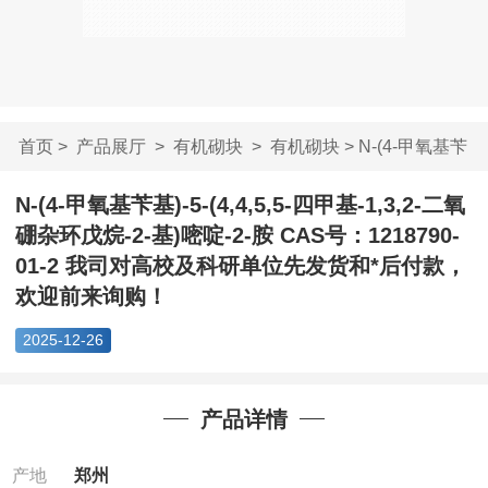
首页
>
产品展厅
>
有机砌块
>
有机砌块
> N-(4-甲氧基苄
基)-5-(4,4,5,5-...
N-(4-甲氧基苄基)-5-(4,4,5,5-四甲基-1,3,2-二氧
硼杂环戊烷-2-基)嘧啶-2-胺 CAS号：1218790-
01-2 我司对高校及科研单位先发货和*后付款，
欢迎前来询购！
2025-12-26
产品详情
产地
郑州