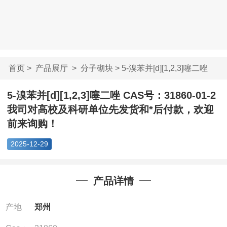
首页
>
产品展厅
>
分子砌块
> 5-溴苯并[d][1,2,3]噻二唑
C...
5-溴苯并[d][1,2,3]噻二唑 CAS号：31860-01-2
我司对高校及科研单位先发货和*后付款，欢迎
前来询购！
2025-12-29
产品详情
产地
郑州