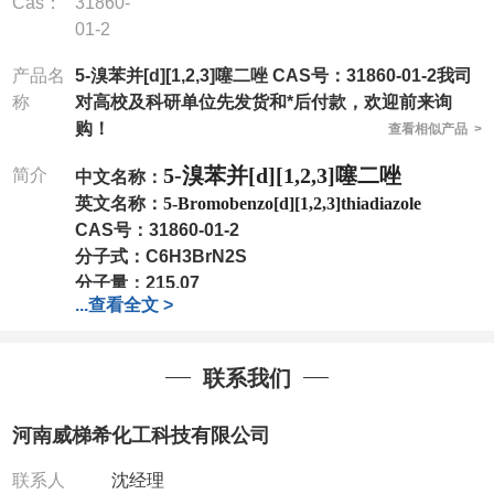
Cas：
31860-
01-2
产品名
5-溴苯并[d][1,2,3]噻二唑 CAS号：31860-01-2我司
称
对高校及科研单位先发货和*后付款，欢迎前来询
购！
查看相似产品 >
5-溴苯并[d][1,2,3]噻二唑
简介
中文名称：
英文名称：
5-Bromobenzo[d][1,2,3]thiadiazole
CAS号：
31860-01-2
分子式：
C6H3BrN2S
分子量：
215.07
...
查看全文 >
包装：
1Mg ; 5Mg;10Mg ;100Mg;250Mg ;500Mg
;1g;2.5g ;5g ;10g
可根据客户需求进行分装
我司对高校及科研单位先发货和
*
后付款
;
如果您在工
联系我们
作中有用到的试剂
,
欢迎前来询购
,
如若出现质量问题
,
全额退款
,
并承担所有运费。
河南威梯希化工科技有限公司
电话
:0371-63377391/13393727064
QQ:3930072831
联系人
沈经理