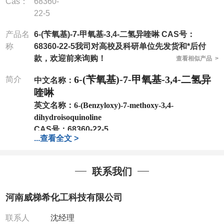
Cas：
68360-
22-5
产品名
6-(苄氧基)-7-甲氧基-3,4-二氢异喹啉 CAS号：
称
68360-22-5我司对高校及科研单位先发货和*后付
款，欢迎前来询购！
查看相似产品 >
6-(苄氧基)-7-甲氧基-3,4-二氢异
简介
中文名称：
喹啉
英文名称：
6-(Benzyloxy)-7-methoxy-3,4-
dihydroisoquinoline
CAS号：
68360-22-5
...
查看全文 >
分子式：
C17H17NO2
分子量：
267.32
包装：
1Mg ; 5Mg;10Mg ;100Mg;250Mg ;500Mg
联系我们
;1g;2.5g ;5g ;10g
可根据客户需求进行分装
我司对高校及科研单位先发货和
*
后付款
;
如果您在工
河南威梯希化工科技有限公司
作中有用到的试剂
,
欢迎前来询购
,
如若出现质量问题
,
全额退款
,
并承担所有运费。
联系人
沈经理