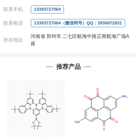
电话
:0371-63377391/13393727064
QQ:3930072831
联系手机
13393727064
微信
:13393727064
联系人
: 沈晓东(
欢迎致电
,
或
QQ
、微信联系
)
联系电话
13393727064（微信同号）QQ：3930072831
河南省 郑州市 二七区航海中路正商航海广场A
所在地址
座
推荐产品