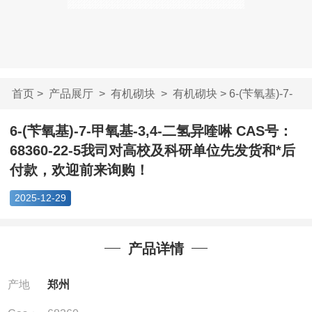
首页
>
产品展厅
>
有机砌块
>
有机砌块
> 6-(苄氧基)-7-
甲氧基-3,4-二氢...
6-(苄氧基)-7-甲氧基-3,4-二氢异喹啉 CAS号：
68360-22-5我司对高校及科研单位先发货和*后
付款，欢迎前来询购！
2025-12-29
产品详情
产地
郑州