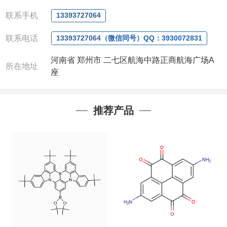
QQ:3930072831
微信
:13393727064
联系手机
13393727064
联系人
: 沈晓东(
欢迎致电
,
或
QQ
、微信联系
)
联系电话
13393727064（微信同号）QQ：3930072831
河南省 郑州市 二七区航海中路正商航海广场A
所在地址
座
推荐产品