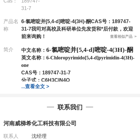
Cas：
189747-
31-7
产品名
6-氯嘧啶并[5,4-d]嘧啶-4(3H)-酮CAS号：189747-
称
31-7我司对高校及科研单位先发货和*后付款，欢迎
前来询购！
查看相似产品 >
6-氯嘧啶并[5,4-d]嘧啶-4(3H)-酮
简介
中文名称：
英文名称：
6-Chloropyrimido[5,4-d]pyrimidin-4(3H)-
one
CAS号：
189747-31-7
分子式：
C6H3ClN4O
...
查看全文 >
分子量：
182.57
包装：
1Mg ; 5Mg;10Mg ;100Mg;250Mg ;500Mg
;1g;2.5g ;5g ;10g
可根据客户需求进行分装
联系我们
我司对高校及科研单位先发货和
*
后付款
;
如果您在工
作中有用到的试剂
,
欢迎前来询购
,
如若出现质量问题
,
河南威梯希化工科技有限公司
全额退款
,
并承担所有运费。
电话
:0371-63377391/13393727064
联系人
沈经理