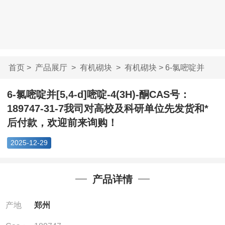
首页
>
产品展厅
>
有机砌块
>
有机砌块
> 6-氯嘧啶并
[5,4-d]嘧啶-4(3H)-...
6-氯嘧啶并[5,4-d]嘧啶-4(3H)-酮CAS号：
189747-31-7我司对高校及科研单位先发货和*
后付款，欢迎前来询购！
2025-12-29
产品详情
产地
郑州