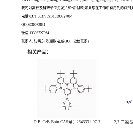
我司对高校及科研单位先发货和
*
后付款
;
如果您在工作中有用到的试剂
,
电话
:0371-63377391/13393727064
QQ:3930072831
微信
:13393727064
联系人
: 沈晓东(
欢迎致电
,
或
QQ
、微信联系
)
相关产品：
DtBuCzB-Bpin CAS号：2643331-97-7
2,7-二氨基芘
51-0