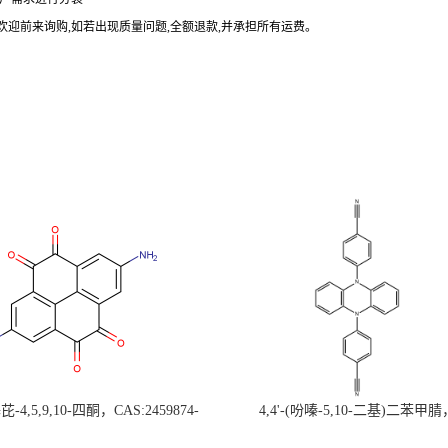
欢迎前来询购
,
如若出现质量问题
,
全额退款
,
并承担所有运费。
-4,5,9,10-四酮，CAS:2459874-
4,4'-(吩嗪-5,10-二基)二苯甲腈
，现货促销，可分装，高校研究所 先
CAS:1638702-80-3，常备现货，