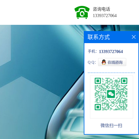
咨询电话
13393727064
联系方式
手机：
13393727064
Q Q：
微信扫一扫