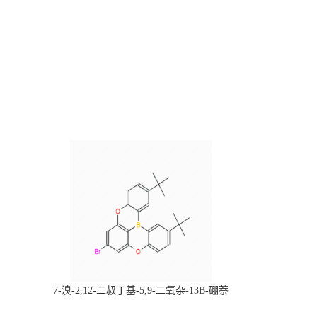
，
7-溴-2,12-二叔丁基-5,9-二氧杂-13B-硼萘
科研产品，
[3,2,1-DE]蒽，CAS:2378498-93-0，常备现