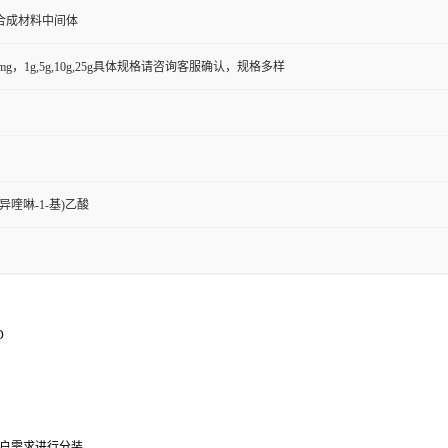
合成材料中间体
50mg，1g,5g,10g,25g具体规格请咨询客服确认，规格多样
-四氢异喹啉-1-基)乙酸
D
户需求进行分装