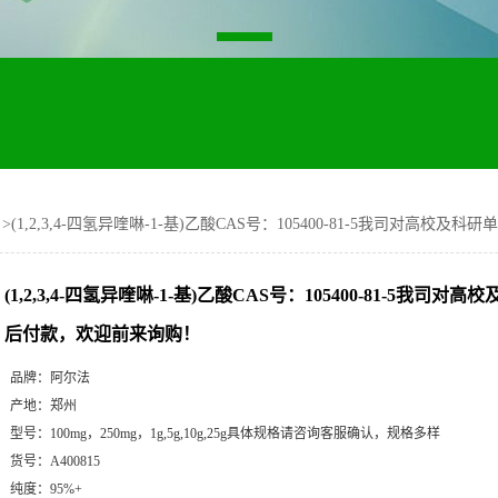
>
(1,2,3,4-四氢异喹啉-1-基)乙酸CAS号：105400-81-5我司对高
(1,2,3,4-四氢异喹啉-1-基)乙酸CAS号：105400-81-5我司
后付款，欢迎前来询购！
品牌：
阿尔法
产地：
郑州
型号：
100mg，250mg，1g,5g,10g,25g具体规格请咨询客服确认，规格多样
货号：
A400815
纯度：
95%+