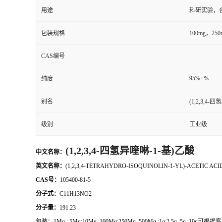
用途
科研实验，
包装规格
100mg，2
CAS编号
95%+%
纯度
别名
(1,2,3,4
级别
工业级
(1,2,3,4-四氢异喹啉-1-基)乙酸
中文名称：
英文名称：
(1,2,3,4-TETRAHYDRO-ISOQUINOLIN-1-YL)-ACETIC ACI
CAS号：
105400-81-5
分子式：
C11H13NO2
分子量：
191.23
包装：
1Mg ; 5Mg;10Mg ;100Mg;250Mg ;500Mg ;1g;2.5g ;5g ;10g
可根据客