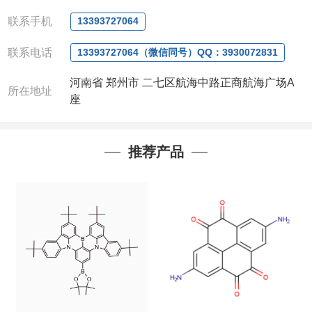
电话
:0371-63377391/13393727064
QQ:3930072831
联系手机
13393727064
微信
:13393727064
联系人
: 沈晓东(
欢迎致电
,
或
QQ
、微信联系
)
联系电话
13393727064（微信同号）QQ：3930072831
河南省 郑州市 二七区航海中路正商航海广场A
所在地址
座
推荐产品