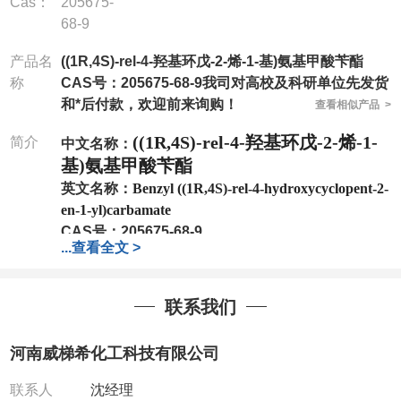
Cas：
205675-
68-9
产品名
((1R,4S)-rel-4-羟基环戊-2-烯-1-基)氨基甲酸苄酯
称
CAS号：205675-68-9我司对高校及科研单位先发货
和*后付款，欢迎前来询购！
查看相似产品 >
((1R,4S)-rel-4-羟基环戊-2-烯-1-
简介
中文名称：
基)氨基甲酸苄酯
英文名称：
Benzyl ((1R,4S)-rel-4-hydroxycyclopent-2-
en-1-yl)carbamate
CAS号：
205675-68-9
...
查看全文 >
分子式：
C13H15NO3
分子量：
233.26
包装：
1Mg ; 5Mg;10Mg ;100Mg;250Mg ;500Mg
联系我们
;1g;2.5g ;5g ;10g
可根据客户需求进行分装
我司对高校及科研单位先发货和
*
后付款
;
如果您在工
河南威梯希化工科技有限公司
作中有用到的试剂
,
欢迎前来询购
,
如若出现质量问题
,
全额退款
,
并承担所有运费。
联系人
沈经理