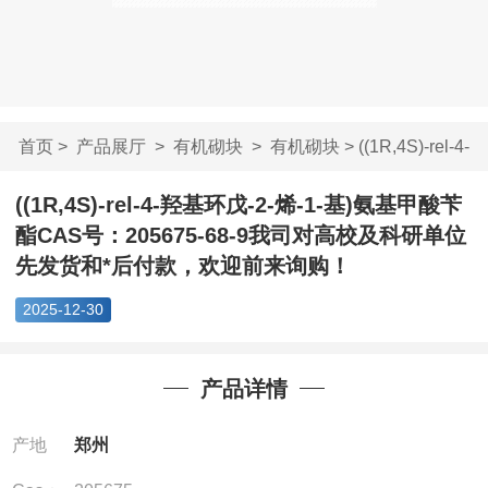
首页
>
产品展厅
>
有机砌块
>
有机砌块
> ((1R,4S)-rel-4-
羟基环戊-2-烯...
((1R,4S)-rel-4-羟基环戊-2-烯-1-基)氨基甲酸苄
酯CAS号：205675-68-9我司对高校及科研单位
先发货和*后付款，欢迎前来询购！
2025-12-30
产品详情
产地
郑州