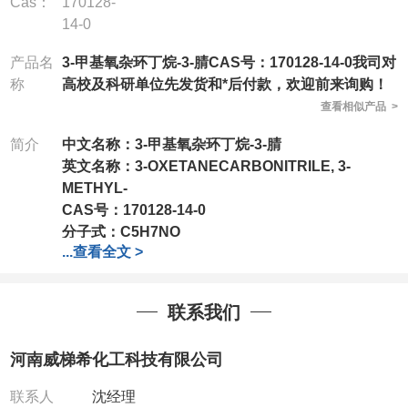
Cas：
170128-
14-0
产品名
3-甲基氧杂环丁烷-3-腈CAS号：170128-14-0我司对
称
高校及科研单位先发货和*后付款，欢迎前来询购！
查看相似产品 >
简介
中文名称：3-甲基氧杂环丁烷-3-腈
英文名称：
3-OXETANECARBONITRILE, 3-
METHYL-
CAS号：
170128-14-0
分子式：
C5H7NO
...
查看全文 >
分子量：
97.12
包装：
1Mg ; 5Mg;10Mg ;100Mg;250Mg ;500Mg
;1g;2.5g ;5g ;10g
可根据客户需求进行分装
联系我们
我司对高校及科研单位先发货和
*
后付款
;
如果您在工
作中有用到的试剂
,
欢迎前来询购
,
如若出现质量问题
,
河南威梯希化工科技有限公司
全额退款
,
并承担所有运费。
电话
:0371-63377391/13393727064
联系人
沈经理
QQ:3930072831