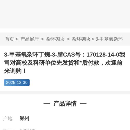
首页
>
产品展厅
>
杂环砌块
>
杂环砌块
> 3-甲基氧杂环
丁烷-3-腈CAS号：...
3-甲基氧杂环丁烷-3-腈CAS号：170128-14-0我
司对高校及科研单位先发货和*后付款，欢迎前
来询购！
2025-12-30
产品详情
产地
郑州