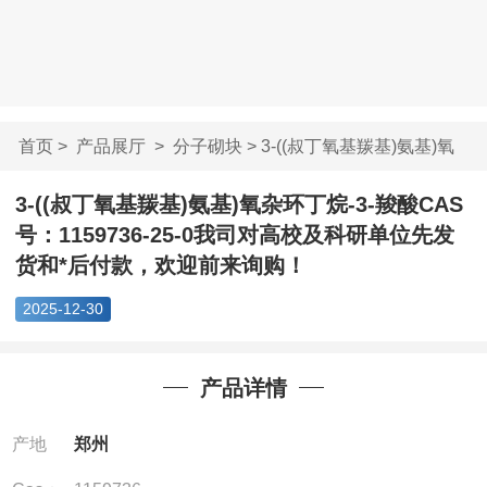
首页
>
产品展厅
>
分子砌块
> 3-((叔丁氧基羰基)氨基)氧
杂环...
3-((叔丁氧基羰基)氨基)氧杂环丁烷-3-羧酸CAS
号：1159736-25-0我司对高校及科研单位先发
货和*后付款，欢迎前来询购！
2025-12-30
产品详情
产地
郑州