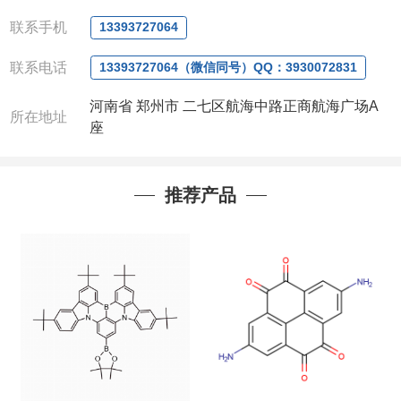
电话
:0371-63377391/13393727064
QQ:3930072831
联系手机
13393727064
微信
:13393727064
联系人
: 沈晓东(
欢迎致电
,
或
QQ
、微信联系
)
联系电话
13393727064（微信同号）QQ：3930072831
河南省 郑州市 二七区航海中路正商航海广场A
所在地址
座
推荐产品