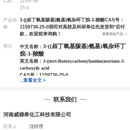
Cas：
1159736-
25-0
产品名
3-((叔丁氧基羰基)氨基)氧杂环丁烷-3-羧酸CAS号：
称
1159736-25-0我司对高校及科研单位先发货和*后付
款，欢迎前来询购！
查看相似产品 >
3-((叔丁氧基羰基)氨基)氧杂环丁
简介
中文名称：
烷-3-羧酸
英文名称：
3-((tert-Butoxycarbonyl)amino)oxetane-3-
carboxylic acid
CAS号：
1159736-25-0
...
查看全文 >
分子式：
C9H15NO5
分子量：
217.22
包装：
1Mg ; 5Mg;10Mg ;100Mg;250Mg ;500Mg
联系我们
;1g;2.5g ;5g ;10g
可根据客户需求进行分装
我司对高校及科研单位先发货和
*
后付款
;
如果您在工
河南威梯希化工科技有限公司
作中有用到的试剂
,
欢迎前来询购
,
如若出现质量问题
,
全额退款
,
并承担所有运费。
联系人
沈经理