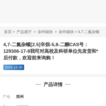
首页
>
产品展厅
>
杂环砌块
>
杂环砌块
> 4,7-二氮杂螺
[2.5]辛烷-5,8-二...
4,7-二氮杂螺[2.5]辛烷-5,8-二酮CAS号：
129306-17-8我司对高校及科研单位先发货和*
后付款，欢迎前来询购！
2025-12-30
产品详情
产地
郑州