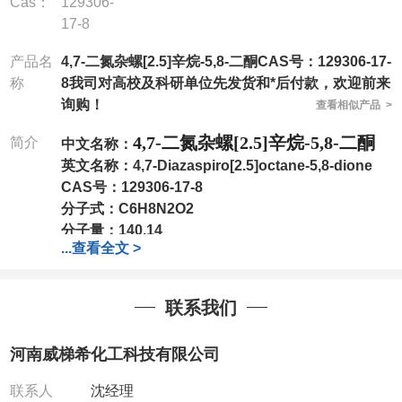
Cas：
129306-
17-8
产品名
4,7-二氮杂螺[2.5]辛烷-5,8-二酮CAS号：129306-17-
称
8我司对高校及科研单位先发货和*后付款，欢迎前来
询购！
查看相似产品 >
4,7-二氮杂螺[2.5]辛烷-5,8-二酮
简介
中文名称：
英文名称：
4,7-Diazaspiro[2.5]octane-5,8-dione
CAS号：
129306-17-8
分子式：
C6H8N2O2
分子量：
140.14
...
查看全文 >
包装：
1Mg ; 5Mg;10Mg ;100Mg;250Mg ;500Mg
;1g;2.5g ;5g ;10g
可根据客户需求进行分装
联系我们
我司对高校及科研单位先发货和
*
后付款
;
如果您在工
作中有用到的试剂
,
欢迎前来询购
,
如若出现质量问题
,
河南威梯希化工科技有限公司
全额退款
,
并承担所有运费。
电话
:0371-63377391/13393727064
联系人
沈经理