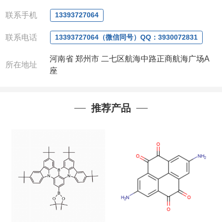
QQ:3930072831
微信
:13393727064
联系手机
13393727064
联系人
: 沈晓东(
欢迎致电
,
或
QQ
、微信联系
)
联系电话
13393727064（微信同号）QQ：3930072831
河南省 郑州市 二七区航海中路正商航海广场A
所在地址
座
推荐产品