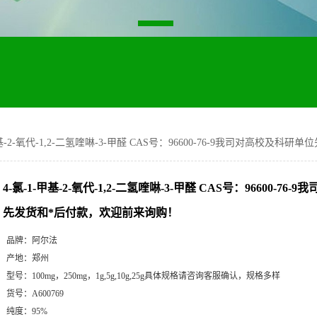
甲基-2-氧代-1,2-二氢喹啉-3-甲醛 CAS号：96600-76-9我司对高校
4-氯-1-甲基-2-氧代-1,2-二氢喹啉-3-甲醛 CAS号：96600-7
先发货和*后付款，欢迎前来询购！
品牌：
阿尔法
产地：
郑州
型号：
100mg，250mg，1g,5g,10g,25g具体规格请咨询客服确认，规格多样
货号：
A600769
纯度：
95%