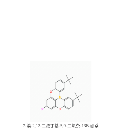
，
7-溴-2,12-二叔丁基-5,9-二氧杂-13B-硼萘
科研产品，
[3,2,1-DE]蒽，CAS:2378498-93-0，常备现