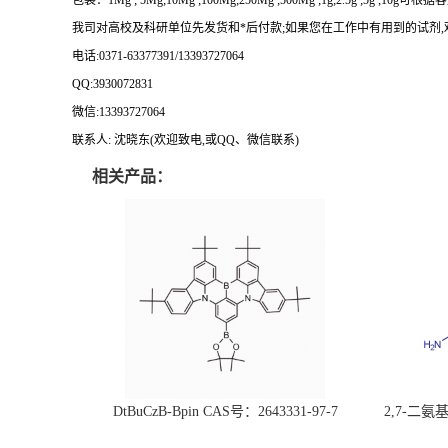
包装：
1Mg ; 5Mg;10Mg ;100Mg;250Mg ;500Mg ;1g;2.5g ;5g ;10g
可根据客
我司对高校及科研单位先发货和
*
后付款
;
如果您在工作中有用到的试剂
,
电话
:0371-63377391/13393727064
QQ:3930072831
微信
:13393727064
联系人
: 沈晓东(
欢迎致电
,
或
QQ
、微信联系
)
相关产品：
DtBuCzB-Bpin CAS号：2643331-97-7
2,7-二氨基芘
51-0