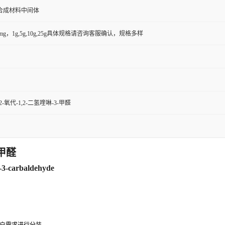
合成材料中间体
50mg，1g,5g,10g,25g具体规格请咨询客服确认，规格多样
-2-氧代-1,2-二氢喹啉-3-甲醛
-甲醛
e-3-carbaldehyde