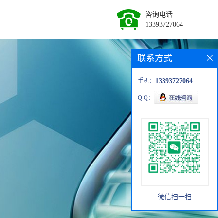
咨询电话
13393727064
联系方式
手机：
13393727064
Q Q：
微信扫一扫