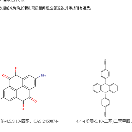
户需求进行分装
欢迎前来询购
,
如若出现质量问题
,
全额退款
,
并承担所有运费。
-4,5,9,10-四酮，CAS:2459874-
4,4'-(吩嗪-5,10-二基)二苯甲腈
，现货促销，可分装，高校研究所 先
CAS:1638702-80-3，常备现货，