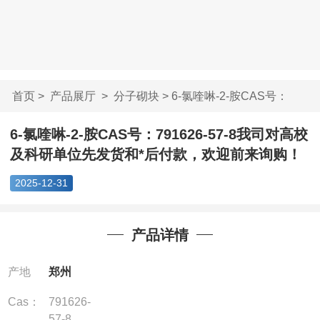
首页
>
产品展厅
>
分子砌块
> 6-氯喹啉-2-胺CAS号：
791626-5...
6-氯喹啉-2-胺CAS号：791626-57-8我司对高校
及科研单位先发货和*后付款，欢迎前来询购！
2025-12-31
产品详情
产地
郑州
Cas：
791626-
57-8