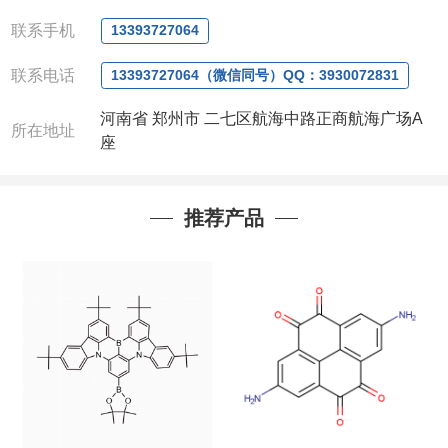
QQ:3930072831
微信
:13393727064
联系手机
13393727064
联系人
: 沈晓东(
欢迎致电
,
或
QQ
、微信联系
)
联系电话
13393727064（微信同号）QQ：3930072831
河南省 郑州市 二七区航海中路正商航海广场A
所在地址
座
推荐产品