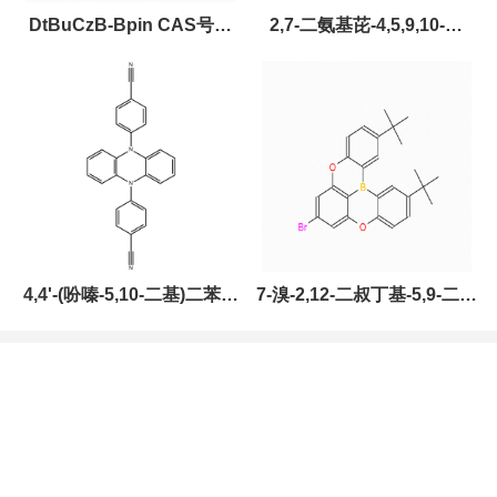
DtBuCzB-Bpin CAS号：
2,7-二氨基芘-4,5,9,10-四
2643331-97-7
酮，CAS:2459874-51-0，
现货促销，可分装，高校研
究所 先发后付
4,4'-(吩嗪-5,10-二基)二苯甲
7-溴-2,12-二叔丁基-5,9-二氧
腈，CAS:1638702-80-3，
杂-13B-硼萘[3,2,1-DE]蒽，
常备现货，科研产品，高校
CAS:2378498-93-0，常备
研究所 先发后付
现货，按需分装，高校研究
所 先发后付