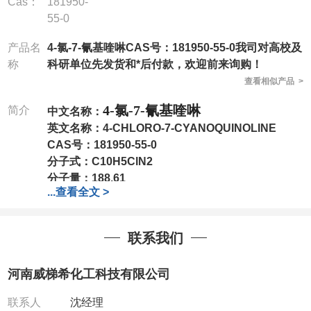
Cas：
181950-
55-0
产品名
4-氯-7-氰基喹啉CAS号：181950-55-0我司对高校及
称
科研单位先发货和*后付款，欢迎前来询购！
查看相似产品 >
4-氯-7-氰基喹啉
简介
中文名称：
英文名称：
4-CHLORO-7-CYANOQUINOLINE
CAS号：
181950-55-0
分子式：
C10H5ClN2
分子量：
188.61
...
查看全文 >
包装：
1Mg ; 5Mg;10Mg ;100Mg;250Mg ;500Mg
;1g;2.5g ;5g ;10g
可根据客户需求进行分装
联系我们
我司对高校及科研单位先发货和
*
后付款
;
如果您在工
作中有用到的试剂
,
欢迎前来询购
,
如若出现质量问题
,
河南威梯希化工科技有限公司
全额退款
,
并承担所有运费。
电话
:0371-63377391/13393727064
联系人
沈经理