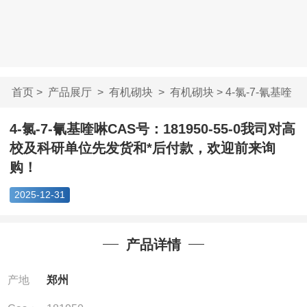
首页
>
产品展厅
>
有机砌块
>
有机砌块
> 4-氯-7-氰基喹
啉CAS号：181950...
4-氯-7-氰基喹啉CAS号：181950-55-0我司对高
校及科研单位先发货和*后付款，欢迎前来询
购！
2025-12-31
产品详情
产地
郑州