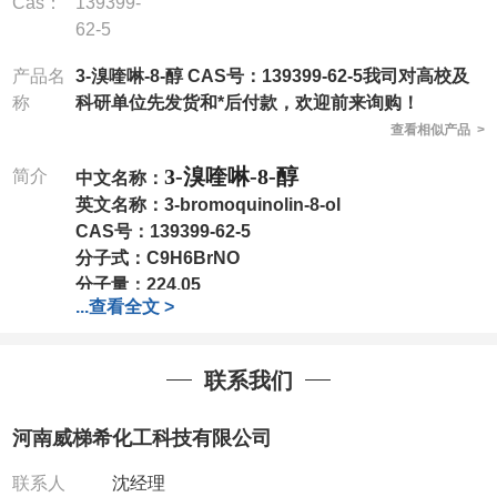
Cas：
139399-
62-5
产品名
3-溴喹啉-8-醇 CAS号：139399-62-5我司对高校及
称
科研单位先发货和*后付款，欢迎前来询购！
查看相似产品 >
3-溴喹啉-8-醇
简介
中文名称：
英文名称：
3-bromoquinolin-8-ol
CAS号：
139399-62-5
分子式：
C9H6BrNO
分子量：
224.05
...
查看全文 >
包装：
1Mg ; 5Mg;10Mg ;100Mg;250Mg ;500Mg
;1g;2.5g ;5g ;10g
可根据客户需求进行分装
我司对高校及科研单位先发货和
*
后付款
;
如果您在工
联系我们
作中有用到的试剂
,
欢迎前来询购
,
如若出现质量问题
,
全额退款
,
并承担所有运费。
河南威梯希化工科技有限公司
电话
:0371-63377391/13393727064
QQ:3930072831
联系人
沈经理