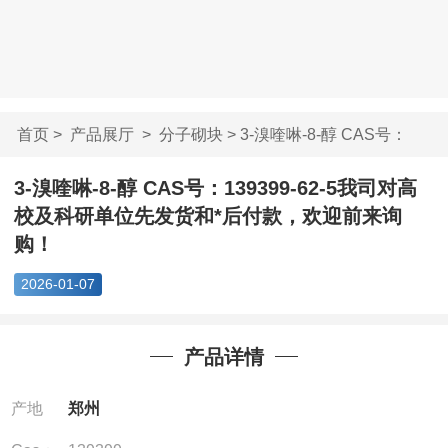
首页
>
产品展厅
>
分子砌块
> 3-溴喹啉-8-醇 CAS号：
139399-...
3-溴喹啉-8-醇 CAS号：139399-62-5我司对高
校及科研单位先发货和*后付款，欢迎前来询
购！
2026-01-07
产品详情
产地
郑州