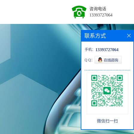
咨询电话
13393727064
联系方式
手机：
13393727064
Q Q：
微信扫一扫