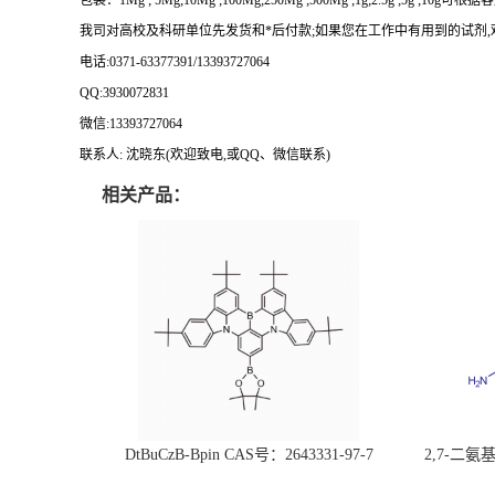
包装：
1Mg ; 5Mg;10Mg ;100Mg;250Mg ;500Mg ;1g;2.5g ;5g ;10g
可根据客
我司对高校及科研单位先发货和
*
后付款
;
如果您在工作中有用到的试剂
,
电话
:0371-63377391/13393727064
QQ:3930072831
微信
:13393727064
联系人
: 沈晓东(
欢迎致电
,
或
QQ
、微信联系
)
相关产品：
DtBuCzB-Bpin CAS号：2643331-97-7
2,7-二氨基芘
51-0