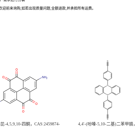
户需求进行分装
欢迎前来询购
,
如若出现质量问题
,
全额退款
,
并承担所有运费。
-4,5,9,10-四酮，CAS:2459874-
4,4'-(吩嗪-5,10-二基)二苯甲腈
，现货促销，可分装，高校研究所 先
CAS:1638702-80-3，常备现货，