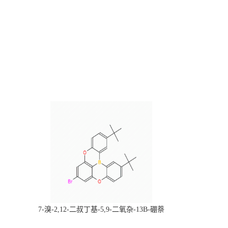
，
7-溴-2,12-二叔丁基-5,9-二氧杂-13B-硼萘
科研产品，
[3,2,1-DE]蒽，CAS:2378498-93-0，常备现