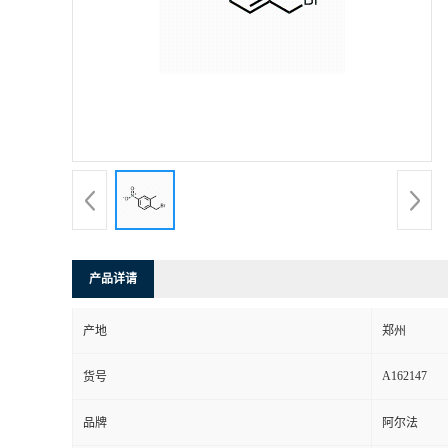
产品详请
产地
郑州
A162147
货号
品牌
阿尔法