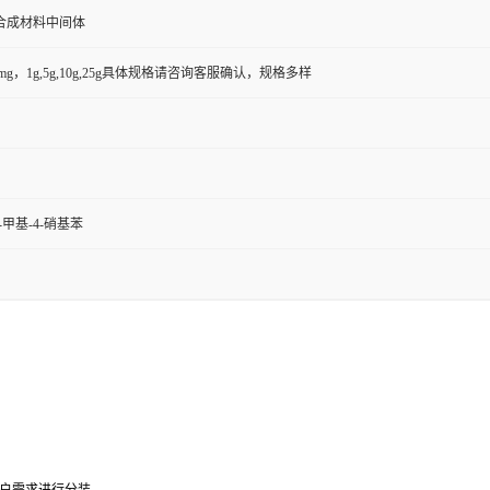
合成材料中间体
50mg，1g,5g,10g,25g具体规格请咨询客服确认，规格多样
2-甲基-4-硝基苯