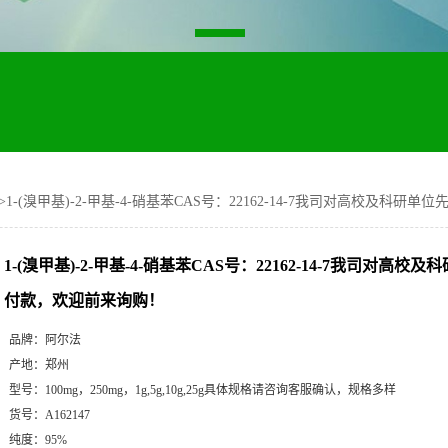
>
1-(溴甲基)-2-甲基-4-硝基苯CAS号：22162-14-7我司对高校及科
1-(溴甲基)-2-甲基-4-硝基苯CAS号：22162-14-7我司对高
付款，欢迎前来询购！
品牌：
阿尔法
产地：
郑州
型号：
100mg，250mg，1g,5g,10g,25g具体规格请咨询客服确认，规格多样
货号：
A162147
纯度：
95%