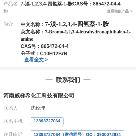
产品名
7-溴-1,2,3,4-四氢萘-1-胺CAS号：865472-04-4
称
查看相似产品 >
7-溴-1,2,3,4-四氢萘-1-胺
简介
中文名称：
英文名称：
7-Bromo-1,2,3,4-tetrahydronaphthalen-1-
amine
CAS号：
865472-04-4
分子式：
C10H12BrN
...
查看全文 >
分子量：
226.11
包装：
1Mg ; 5Mg;10Mg ;100Mg;250Mg ;500Mg
;1g;2.5g ;5g ;10g
可根据客户需求进行分装
联系我们
我司对高校及科研单位先发货和
*
后付款
;
如果您在工
作中有用到的试剂
,
欢迎前来询购
,
如若出现质量问题
,
河南威梯希化工科技有限公司
全额退款
,
并承担所有运费。
电话
:0371-63377391/13393727064
联系人
沈经理
QQ:3930072831
微信
:13393727064
联系手机
13393727064
联系人
: 沈晓东(
欢迎致电
,
或
QQ
、微信联系
)
联系电话
13393727064（微信同号）QQ：3930072831