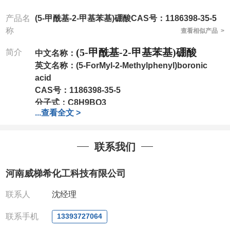
产品名
(5-甲酰基-2-甲基苯基)硼酸CAS号：1186398-35-5
称
查看相似产品 >
(5-甲酰基-2-甲基苯基)硼酸
简介
中文名称：
英文名称：
(5-ForMyl-2-Methylphenyl)boronic
acid
CAS号：
1186398-35-5
分子式：
C8H9BO3
...
查看全文 >
分子量：
163.97
包装：
1Mg ; 5Mg;10Mg ;100Mg;250Mg ;500Mg
;1g;2.5g ;5g ;10g
可根据客户需求进行分装
联系我们
我司对高校及科研单位先发货和
*
后付款
;
如果您在工
作中有用到的试剂
,
欢迎前来询购
,
如若出现质量问题
,
河南威梯希化工科技有限公司
全额退款
,
并承担所有运费。
电话
:0371-63377391/13393727064
联系人
沈经理
QQ:3930072831
微信
:13393727064
联系手机
13393727064
联系人
: 沈晓东(
欢迎致电
,
或
QQ
、微信联系
)