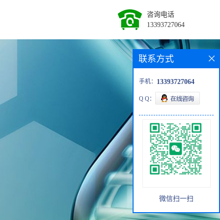
咨询电话
13393727064
联系方式
手机：
13393727064
Q Q：
微信扫一扫