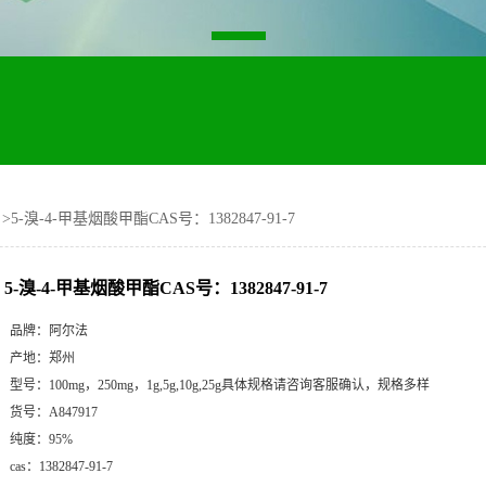
>
5-溴-4-甲基烟酸甲酯CAS号：1382847-91-7
5-溴-4-甲基烟酸甲酯CAS号：1382847-91-7
品牌：
阿尔法
产地：
郑州
型号：
100mg，250mg，1g,5g,10g,25g具体规格请咨询客服确认，规格多样
货号：
A847917
纯度：
95%
cas：
1382847-91-7