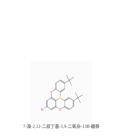
，
7-溴-2,12-二叔丁基-5,9-二氧杂-13B-硼萘
科研产品，
[3,2,1-DE]蒽，CAS:2378498-93-0，常备现