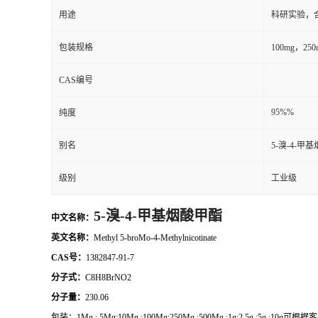
用途
科研实验，
包装规格
100mg，2
CAS编号
95%%
纯度
别名
5-溴-4-甲
级别
工业级
5-溴-4-甲基烟酸甲酯
中文名称：
英文名称：
Methyl 5-broMo-4-Methylnicotinate
CAS号：
1382847-91-7
分子式：
C8H8BrNO2
分子量：
230.06
包装：
1Mg ; 5Mg;10Mg ;100Mg;250Mg ;500Mg ;1g;2.5g ;5g ;10g
可根据客