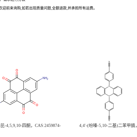
欢迎前来询购
,
如若出现质量问题
,
全额退款
,
并承担所有运费。
-4,5,9,10-四酮，CAS:2459874-
4,4'-(吩嗪-5,10-二基)二苯甲腈
，现货促销，可分装，高校研究所 先
CAS:1638702-80-3，常备现货，