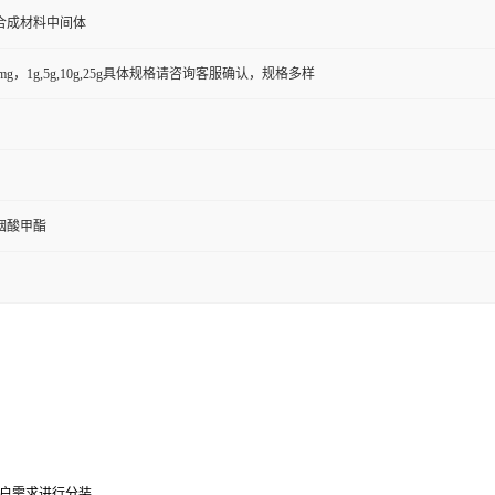
合成材料中间体
50mg，1g,5g,10g,25g具体规格请咨询客服确认，规格多样
基烟酸甲酯
户需求进行分装