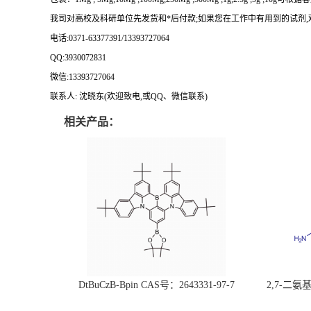
我司对高校及科研单位先发货和
*
后付款
;
如果您在工作中有用到的试剂
,
电话
:0371-63377391/13393727064
QQ:3930072831
微信
:13393727064
联系人
: 沈晓东(
欢迎致电
,
或
QQ
、微信联系
)
相关产品：
DtBuCzB-Bpin CAS号：2643331-97-7
2,7-二氨基芘
51-0