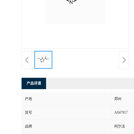
产品详请
产地
郑州
A847917
货号
品牌
阿尔法