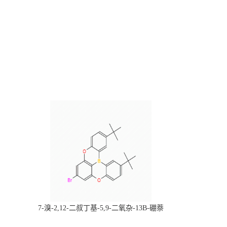
，
7-溴-2,12-二叔丁基-5,9-二氧杂-13B-硼萘
科研产品，
[3,2,1-DE]蒽，CAS:2378498-93-0，常备现