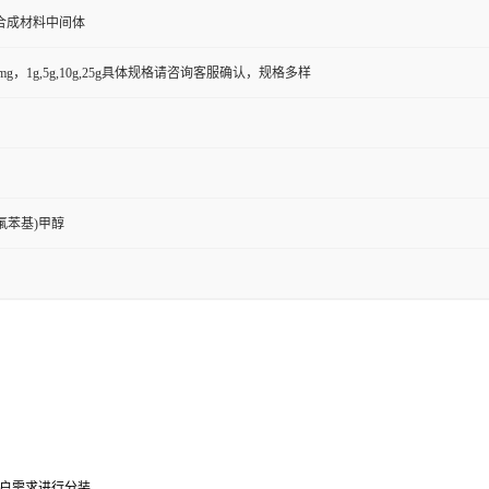
合成材料中间体
50mg，1g,5g,10g,25g具体规格请咨询客服确认，规格多样
4-氟苯基)甲醇
户需求进行分装