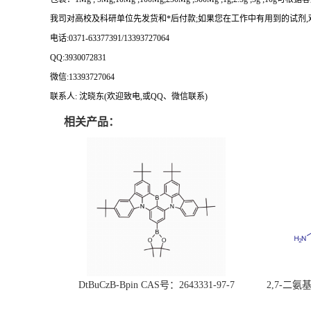
我司对高校及科研单位先发货和
*
后付款
;
如果您在工作中有用到的试剂
,
电话
:0371-63377391/13393727064
QQ:3930072831
微信
:13393727064
联系人
: 沈晓东(
欢迎致电
,
或
QQ
、微信联系
)
相关产品：
DtBuCzB-Bpin CAS号：2643331-97-7
2,7-二氨基芘
51-0