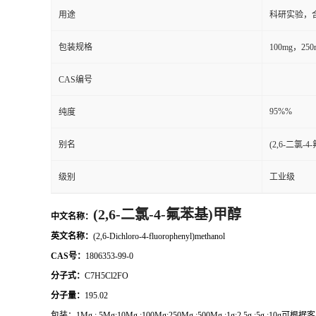
用途
科研实验，
包装规格
100mg，2
CAS编号
95%%
纯度
别名
(2,6-二氯-
级别
工业级
(2,6-二氯-4-氟苯基)甲醇
中文名称：
英文名称：
(2,6-Dichloro-4-fluorophenyl)methanol
CAS号：
1806353-99-0
分子式：
C7H5Cl2FO
分子量：
195.02
包装：
1Mg ; 5Mg;10Mg ;100Mg;250Mg ;500Mg ;1g;2.5g ;5g ;10g
可根据客