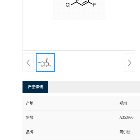
产品详请
产地
郑州
A353990
货号
品牌
阿尔法