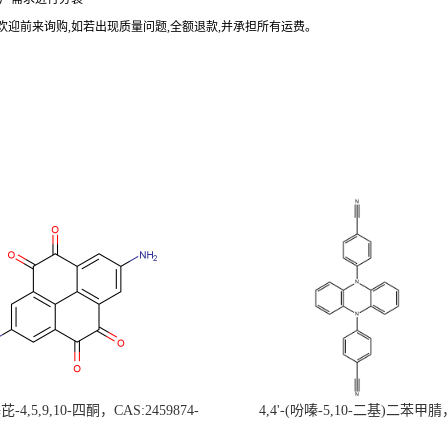
欢迎前来询购
,
如若出现质量问题
,
全额退款
,
并承担所有运费。
-4,5,9,10-四酮，CAS:2459874-
4,4'-(吩嗪-5,10-二基)二苯甲腈
，现货促销，可分装，高校研究所 先
CAS:1638702-80-3，常备现货，