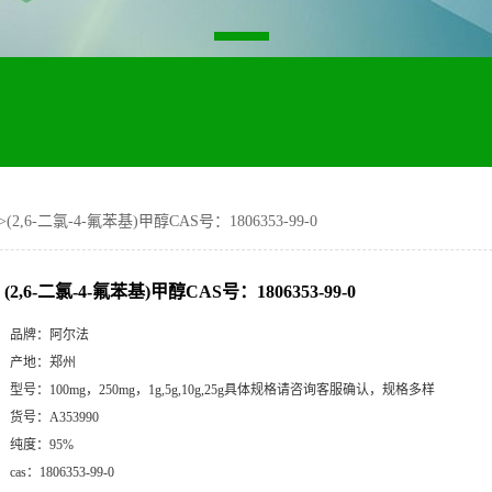
>
(2,6-二氯-4-氟苯基)甲醇CAS号：1806353-99-0
(2,6-二氯-4-氟苯基)甲醇CAS号：1806353-99-0
品牌：
阿尔法
产地：
郑州
型号：
100mg，250mg，1g,5g,10g,25g具体规格请咨询客服确认，规格多样
货号：
A353990
纯度：
95%
cas：
1806353-99-0