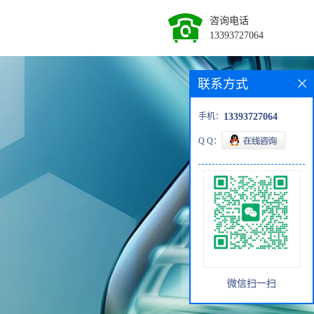
咨询电话
13393727064
联系方式
手机：
13393727064
Q Q：
微信扫一扫