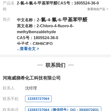
产品名
2-氯-4-氟-6-甲基苯甲醛CAS号：1805524-36-0
称
查看相似产品 >
2-氯-4-氟-6-甲基苯甲醛
简介
中文名称：
英文名称：
2-Chloro-4-fluoro-6-
methylbenzaldehyde
CAS号：
1805524-36-0
分子式：
C8H6ClFO
...
查看全文 >
分子量：
172.58
包装：
1Mg ; 5Mg;10Mg ;100Mg;250Mg ;500Mg
;1g;2.5g ;5g ;10g
可根据客户需求进行分装
联系我们
我司对高校及科研单位先发货和
*
后付款
;
如果您在工
作中有用到的试剂
,
欢迎前来询购
,
如若出现质量问题
,
河南威梯希化工科技有限公司
全额退款
,
并承担所有运费。
电话
:0371-63377391/13393727064
联系人
沈经理
QQ:3930072831
微信
:13393727064
联系手机
13393727064
联系人
: 沈晓东(
欢迎致电
,
或
QQ
、微信联系
)
联系电话
13393727064（微信同号）QQ：3930072831