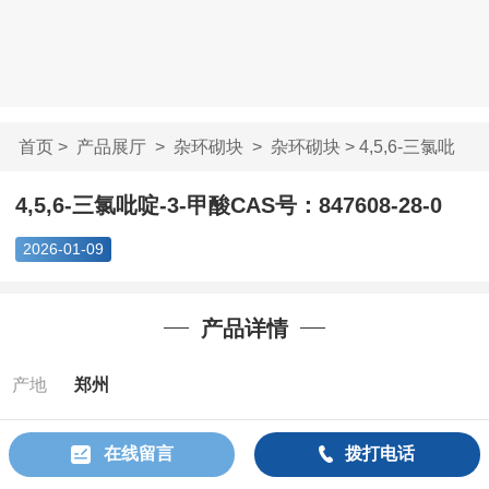
首页
>
产品展厅
>
杂环砌块
>
杂环砌块
> 4,5,6-三氯吡
啶-3-甲酸CAS号：...
4,5,6-三氯吡啶-3-甲酸CAS号：847608-28-0
2026-01-09
产品详情
产地
郑州
Cas：
847608-
在线留言
拨打电话
28-0