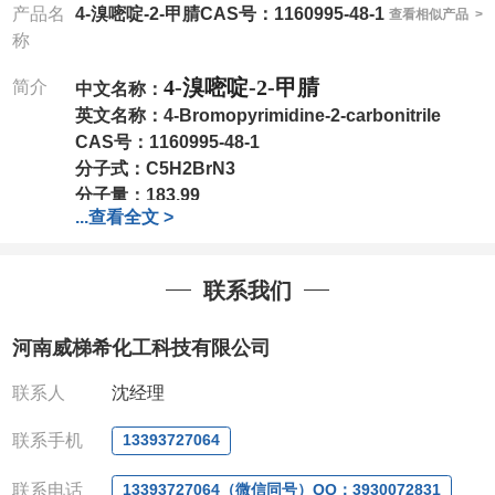
产品名
4-溴嘧啶-2-甲腈CAS号：1160995-48-1
查看相似产品 >
称
4-溴嘧啶-2-甲腈
简介
中文名称：
英文名称：
4-Bromopyrimidine-2-carbonitrile
CAS号：
1160995-48-1
分子式：
C5H2BrN3
分子量：
183.99
...
查看全文 >
包装：
1Mg ; 5Mg;10Mg ;100Mg;250Mg ;500Mg
;1g;2.5g ;5g ;10g
可根据客户需求进行分装
我司对高校及科研单位先发货和
*
后付款
;
如果您在工
联系我们
作中有用到的试剂
,
欢迎前来询购
,
如若出现质量问题
,
全额退款
,
并承担所有运费。
河南威梯希化工科技有限公司
电话
:0371-63377391/13393727064
QQ:3930072831
联系人
沈经理
微信
:13393727064
联系人
: 沈晓东(
欢迎致电
,
或
QQ
、微信联系
)
联系手机
13393727064
联系电话
13393727064（微信同号）QQ：3930072831