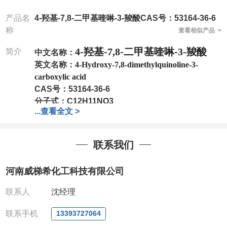
产品名
4-羟基-7,8-二甲基喹啉-3-羧酸CAS号：53164-36-6
称
查看相似产品 >
4-羟基-7,8-二甲基喹啉-3-羧酸
简介
中文名称：
英文名称：
4-Hydroxy-7,8-dimethylquinoline-3-
carboxylic acid
CAS号：
53164-36-6
分子式：
C12H11NO3
...
查看全文 >
分子量：
217.22
包装：
1Mg ; 5Mg;10Mg ;100Mg;250Mg ;500Mg
;1g;2.5g ;5g ;10g
可根据客户需求进行分装
联系我们
我司对高校及科研单位先发货和
*
后付款
;
如果您在工
作中有用到的试剂
,
欢迎前来询购
,
如若出现质量问题
,
河南威梯希化工科技有限公司
全额退款
,
并承担所有运费。
电话
:0371-63377391/13393727064
联系人
沈经理
QQ:3930072831
微信
:13393727064
联系手机
13393727064
联系人
: 沈晓东(
欢迎致电
,
或
QQ
、微信联系
)