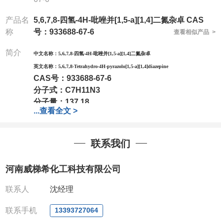
产品名
5,6,7,8-四氢-4H-吡唑并[1,5-a][1,4]二氮杂卓 CAS
称
号：933688-67-6
查看相似产品 >
简介
中文名称：
5,6,7,8-四氢-4H-吡唑并[1,5-a][1,4]二氮杂卓
英文名称：
5,6,7,8-Tetrahydro-4H-pyrazolo[1,5-a][1,4]diazepine
CAS号：
933688-67-6
分子式：
C7H11N3
分子量：
137.18
...
查看全文 >
包装：
1Mg ; 5Mg;10Mg ;100Mg;250Mg ;500Mg
;1g;2.5g ;5g ;10g
可根据客户需求进行分装
我司对高校及科研单位先发货和
*
后付款
;
如果您在工
联系我们
作中有用到的试剂
,
欢迎前来询购
,
如若出现质量问题
,
全额退款
,
并承担所有运费。
河南威梯希化工科技有限公司
电话
:0371-63377391/13393727064
QQ:3930072831
联系人
沈经理
微信
:13393727064
联系人
: 沈晓东(
欢迎致电
,
或
QQ
、微信联系
)
联系手机
13393727064