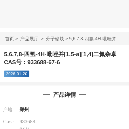
首页
>
产品展厅
>
分子砌块
> 5,6,7,8-四氢-4H-吡唑并
[1,5-a...
5,6,7,8-四氢-4H-吡唑并[1,5-a][1,4]二氮杂卓
CAS号：933688-67-6
2026-01-20
产品详情
产地
郑州
Cas：
933688-
67-6