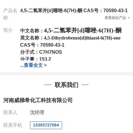
产品名
4,5-二氢苯并[d]噻唑-6(7H)-酮 CAS号：70590-43-1
称
查看相似产品 >
4,5-二氢苯并[d]噻唑-6(7H)-酮
简介
中文名称：
英文名称：
4,5-Dihydrobenzo[d]thiazol-6(7H)-one
CAS号：
70590-43-1
分子式：
C7H7NOS
分子量：
153.2
...
查看全文 >
包装：
1Mg ; 5Mg;10Mg ;100Mg;250Mg ;500Mg
;1g;2.5g ;5g ;10g
可根据客户需求进行分装
我司对高校及科研单位先发货和
*
后付款
;
如果您在工
联系我们
作中有用到的试剂
,
欢迎前来询购
,
如若出现质量问题
,
全额退款
,
并承担所有运费。
河南威梯希化工科技有限公司
电话
:0371-63377391/13393727064
QQ:3930072831
联系人
沈经理
微信
:13393727064
联系人
: 沈晓东(
欢迎致电
,
或
QQ
、微信联系
)
联系手机
13393727064