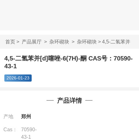
首页
>
产品展厅
>
杂环砌块
>
杂环砌块
> 4,5-二氢苯并
[d]噻唑-6(7H)-酮...
4,5-二氢苯并[d]噻唑-6(7H)-酮 CAS号：70590-
43-1
2026-01-23
产品详情
产地
郑州
Cas：
70590-
43-1