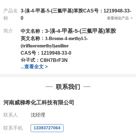
产品名
3-溴-4-甲基-5-(三氟甲基)苯胺CAS号：1219948-33-
称
0
查看相似产品 >
3-溴-4-甲基-5-(三氟甲基)苯胺
简介
中文名称：
英文名称：
3-Bromo-4-methyl-5-
(trifluoromethyl)aniline
CAS号：
1219948-33-0
分子式：
C8H7BrF3N
...
查看全文 >
分子量：
254.05
包装：
1Mg ; 5Mg;10Mg ;100Mg;250Mg ;500Mg
;1g;2.5g ;5g ;10g
可根据客户需求进行分装
联系我们
我司对高校及科研单位先发货和
*
后付款
;
如果您在工
作中有用到的试剂
,
欢迎前来询购
,
如若出现质量问题
,
河南威梯希化工科技有限公司
全额退款
,
并承担所有运费。
电话
:0371-63377391/13393727064
联系人
沈经理
QQ:3930072831
微信
:13393727064
联系手机
13393727064
联系人
: 沈晓东(
欢迎致电
,
或
QQ
、微信联系
)