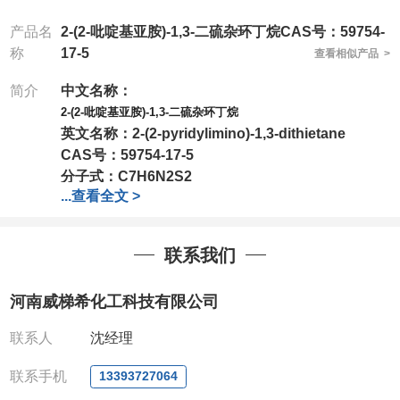
产品名
2-(2-吡啶基亚胺)-1,3-二硫杂环丁烷CAS号：59754-
称
17-5
查看相似产品 >
简介
中文名称：
2-(2-吡啶基亚胺)-1,3-二硫杂环丁烷
英文名称：
2-(2-pyridylimino)-1,3-dithietane
CAS号：
59754-17-5
分子式：
C7H6N2S2
...
查看全文 >
分子量：
182.27
包装：
1Mg ; 5Mg;10Mg ;100Mg;250Mg ;500Mg
;1g;2.5g ;5g ;10g
可根据客户需求进行分装
联系我们
我司对高校及科研单位先发货和
*
后付款
;
如果您在工
作中有用到的试剂
,
欢迎前来询购
,
如若出现质量问题
,
河南威梯希化工科技有限公司
全额退款
,
并承担所有运费。
电话
:0371-63377391/13393727064
联系人
沈经理
QQ:3930072831
微信
:13393727064
联系手机
13393727064
联系人
: 沈晓东(
欢迎致电
,
或
QQ
、微信联系
)