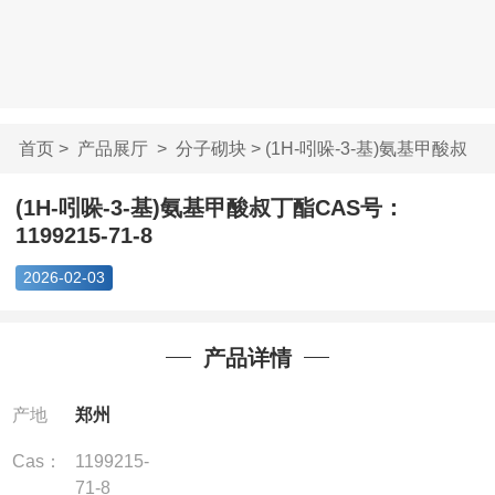
首页
>
产品展厅
>
分子砌块
> (1H-吲哚-3-基)氨基甲酸叔
丁酯...
(1H-吲哚-3-基)氨基甲酸叔丁酯CAS号：
1199215-71-8
2026-02-03
产品详情
产地
郑州
Cas：
1199215-
71-8