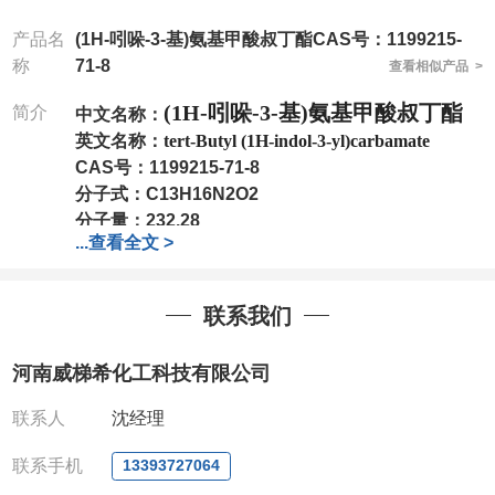
产品名
(1H-吲哚-3-基)氨基甲酸叔丁酯CAS号：1199215-
称
71-8
查看相似产品 >
(1H-吲哚-3-基)氨基甲酸叔丁酯
简介
中文名称：
英文名称：
tert-Butyl (1H-indol-3-yl)carbamate
CAS号：
1199215-71-8
分子式：
C13H16N2O2
分子量：
232.28
...
查看全文 >
包装：
1Mg ; 5Mg;10Mg ;100Mg;250Mg ;500Mg
;1g;2.5g ;5g ;10g
可根据客户需求进行分装
我司对高校及科研单位先发货和
*
后付款
;
如果您在工
联系我们
作中有用到的试剂
,
欢迎前来询购
,
如若出现质量问题
,
全额退款
,
并承担所有运费。
河南威梯希化工科技有限公司
电话
:0371-63377391/13393727064
QQ:3930072831
联系人
沈经理
微信
:13393727064
联系人
: 沈晓东(
欢迎致电
,
或
QQ
、微信联系
)
联系手机
13393727064