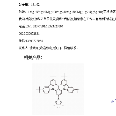
分子量：
181.62
包装：
1Mg ; 5Mg;10Mg ;100Mg;250Mg ;500Mg ;1g;2.5g ;5g ;10g
可根据客
我司对高校及科研单位先发货和
*
后付款
;
如果您在工作中有用到的试剂
,
电话
:0371-63377391/13393727064
QQ:3930072831
微信
:13393727064
联系人
: 沈晓东(
欢迎致电
,
或
QQ
、微信联系
)
相关产品：