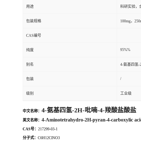
用途
科研实验，
包装规格
100mg，2
CAS编号
95%%
纯度
别名
4-氨基四氢-
/
包装
级别
工业级
4-氨基四氢-2H-吡喃-4-羧酸盐酸盐
中文名称：
4-Aminotetrahydro-2H-pyran-4-carboxylic aci
英文名称：
CAS号：
217299-03-1
分子式：
C6H12ClNO3