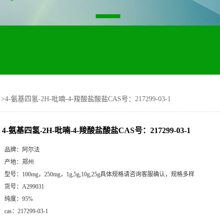
>
4-氨基四氢-2H-吡喃-4-羧酸盐酸盐CAS号：217299-03-1
4-氨基四氢-2H-吡喃-4-羧酸盐酸盐CAS号：217299-03-1
品牌：
阿尔法
产地：
郑州
型号：
100mg，250mg，1g,5g,10g,25g具体规格请咨询客服确认，规格多样
货号：
A299031
纯度：
95%
cas：
217299-03-1