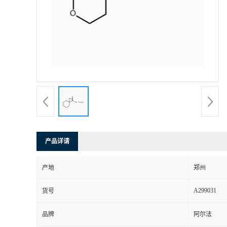
产品详请
产地
郑州
A299031
货号
品牌
阿尔法