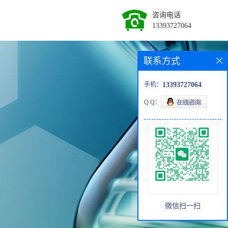
咨询电话
13393727064
联系方式
手机：
13393727064
Q Q：
微信扫一扫