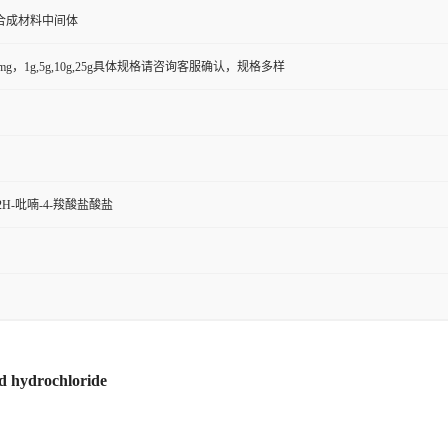
合成材料中间体
50mg，1g,5g,10g,25g具体规格请咨询客服确认，规格多样
2H-吡喃-4-羧酸盐酸盐
d hydrochloride